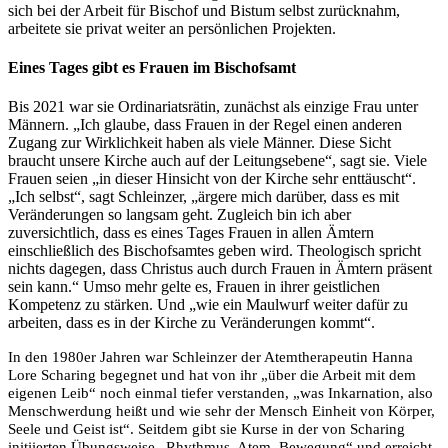
sich bei der Arbeit für Bischof und Bistum selbst zurücknahm,
arbeitete sie privat weiter an persönlichen Projekten.
Eines Tages gibt es Frauen im Bischofsamt
Bis 2021 war sie Ordinariatsrätin, zunächst als einzige Frau unter
Männern. „Ich glaube, dass Frauen in der Regel einen anderen
Zugang zur Wirklichkeit haben als viele Männer. Diese Sicht
braucht unsere Kirche auch auf der Leitungsebene“, sagt sie. Viele
Frauen seien „in dieser Hinsicht von der Kirche sehr enttäuscht“.
„Ich selbst“, sagt Schleinzer, „ärgere mich darüber, dass es mit
Veränderungen so langsam geht. Zugleich bin ich aber
zuversichtlich, dass es eines Tages Frauen in allen Ämtern
einschließlich des Bischofsamtes geben wird. Theologisch spricht
nichts dagegen, dass Christus auch durch Frauen in Ämtern präsent
sein kann.“ Umso mehr gelte es, Frauen in ihrer geistlichen
Kompetenz zu stärken. Und „wie ein Maulwurf weiter dafür zu
arbeiten, dass es in der Kirche zu Veränderungen kommt“.
In den 1980er Jahren war Schleinzer der Atemtherapeutin Hanna
Lore Scharing begegnet und hat von ihr „über die Arbeit mit dem
eigenen Leib“ noch einmal tiefer verstanden, „was Inkarnation, also
Menschwerdung heißt und wie sehr der Mensch Einheit von Körper,
Seele und Geist ist“. Seitdem gibt sie Kurse in der von Scharing
initiierten Übungsweise „Rhythmus. Atem. Bewegung“ und erreicht