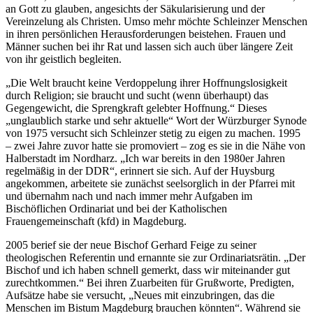
an Gott zu glauben, angesichts der Säkularisierung und der
Vereinzelung als Christen. Umso mehr möchte Schleinzer Menschen
in ihren persönlichen Herausforderungen beistehen. Frauen und
Männer suchen bei ihr Rat und lassen sich auch über längere Zeit
von ihr geistlich begleiten.
„Die Welt braucht keine Verdoppelung ihrer Hoffnungslosigkeit
durch Religion; sie braucht und sucht (wenn überhaupt) das
Gegengewicht, die Sprengkraft gelebter Hoffnung.“ Dieses
„unglaublich starke und sehr aktuelle“ Wort der Würzburger Synode
von 1975 versucht sich Schleinzer stetig zu eigen zu machen. 1995
– zwei Jahre zuvor hatte sie promoviert – zog es sie in die Nähe von
Halberstadt im Nordharz. „Ich war bereits in den 1980er Jahren
regelmäßig in der DDR“, erinnert sie sich. Auf der Huysburg
angekommen, arbeitete sie zunächst seelsorglich in der Pfarrei mit
und übernahm nach und nach immer mehr Aufgaben im
Bischöflichen Ordinariat und bei der Katholischen
Frauengemeinschaft (kfd) in Magdeburg.
2005 berief sie der neue Bischof Gerhard Feige zu seiner
theologischen Referentin und ernannte sie zur Ordinariatsrätin. „Der
Bischof und ich haben schnell gemerkt, dass wir miteinander gut
zurechtkommen.“ Bei ihren Zuarbeiten für Grußworte, Predigten,
Aufsätze habe sie versucht, „Neues mit einzubringen, das die
Menschen im Bistum Magdeburg brauchen könnten“. Während sie