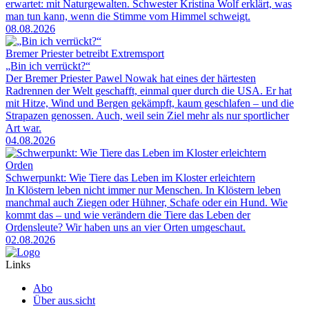
erwartet: mit Naturgewalten. Schwester Kristina Wolf erklärt, was
man tun kann, wenn die Stimme vom Himmel schweigt.
08.08.2026
Bremer Priester betreibt Extremsport
„Bin ich verrückt?“
Der Bremer Priester Pawel Nowak hat eines der härtesten
Radrennen der Welt geschafft, einmal quer durch die USA. Er hat
mit Hitze, Wind und Bergen gekämpft, kaum geschlafen – und die
Strapazen genossen. Auch, weil sein Ziel mehr als nur sportlicher
Art war.
04.08.2026
Orden
Schwerpunkt: Wie Tiere das Leben im Kloster erleichtern
In Klöstern leben nicht immer nur Menschen. In Klöstern leben
manchmal auch Ziegen oder Hühner, Schafe oder ein Hund. Wie
kommt das – und wie verändern die Tiere das Leben der
Ordensleute? Wir haben uns an vier Orten umgeschaut.
02.08.2026
Links
Abo
Über aus.sicht