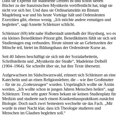
Dass sie Expertin für Madeleine Delbrêl ist und schon sieben
Bücher zu der französischen Mystikerin veröffentlicht hat, trägt sie
nicht vor sich her. Und dass sie Ordinariatsrätin im Bistum
Magdeburg war und bis heute Vorträge hält und Ordensleuten
Exerzitien gibt, ebenso wenig. „Ich möchte andere ermutigen und
begleiten“, sagt Annette Schleinzer schlicht.
Schleinzer (69) lebt nahe Halberstadt unterhalb der Huysburg, wo es
ein kleines Benediktiner-Priorat gibt. Benediktinern fühlt sie sich seit
Studientagen eng verbunden. Heute nimmt sie an Gebetszeiten der
Mönche teil, bietet im Bildungshaus der Ordensleute Kurse an.
Seit 40 Jahren beschäftigt sie sich mit der Sozialarbeiterin,
Schriftstellerin und „Mystikerin der Straße“, Madeleine Delbrêl
(1904–1964). Sie schreibt über sie, hat ihre Texte übersetzt.
Aufgewachsen im Südschwarzwald, erinnert sich Schleinzer an eine
Katechetin und an einen Religionslehrer, die – wie ihre Großmutter
– für sie zu „Gotteszeugen“ wurden. Ursprünglich wollte sie Ärztin
werden. „Ich wollte schon in jungen Jahren Menschen heilen“, sagt
Schleinzer. Trotz sehr guter Noten bekam sie keinen Studienplatz für
Medizin und studierte nach einem Krankenhauspraktikum zunächst
Biologie. Doch nach zwei Semestern wechselte sie das Fach. „Mir
wurde in einer Nacht klar, dass ich Theologie studieren und
Menschen im Glauben begleiten soll.“