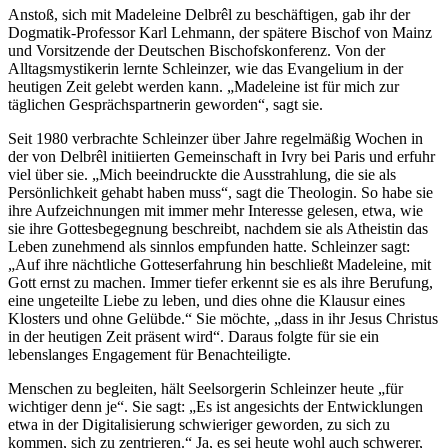
Anstoß, sich mit Madeleine Delbrêl zu beschäftigen, gab ihr der
Dogmatik-Professor Karl Lehmann, der spätere Bischof von Mainz
und Vorsitzende der Deutschen Bischofskonferenz. Von der
Alltagsmystikerin lernte Schleinzer, wie das Evangelium in der
heutigen Zeit gelebt werden kann. „Madeleine ist für mich zur
täglichen Gesprächspartnerin geworden“, sagt sie.
Seit 1980 verbrachte Schleinzer über Jahre regelmäßig Wochen in
der von Delbrêl initiierten Gemeinschaft in Ivry bei Paris und erfuhr
viel über sie. „Mich beeindruckte die Ausstrahlung, die sie als
Persönlichkeit gehabt haben muss“, sagt die Theologin. So habe sie
ihre Aufzeichnungen mit immer mehr Interesse gelesen, etwa, wie
sie ihre Gottesbegegnung beschreibt, nachdem sie als Atheistin das
Leben zunehmend als sinnlos empfunden hatte. Schleinzer sagt:
„Auf ihre nächtliche Gotteserfahrung hin beschließt Madeleine, mit
Gott ernst zu machen. Immer tiefer erkennt sie es als ihre Berufung,
eine ungeteilte Liebe zu leben, und dies ohne die Klausur eines
Klosters und ohne Gelübde.“ Sie möchte, „dass in ihr Jesus Christus
in der heutigen Zeit präsent wird“. Daraus folgte für sie ein
lebenslanges Engagement für Benachteiligte.
Menschen zu begleiten, hält Seelsorgerin Schleinzer heute „für
wichtiger denn je“. Sie sagt: „Es ist angesichts der Entwicklungen
etwa in der Digitalisierung schwieriger geworden, zu sich zu
kommen, sich zu zentrieren.“ Ja, es sei heute wohl auch schwerer,