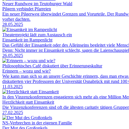
Neuer Rundweg im Teutoburger Wald
Pilgern verbindet Pfarreien
Ein neuer Pilgerweg überwindet Grenzen und Vorurteile. Der Rundweg
vorher dachten.
28.05.2025
Theaterprojekt lädt zum Austausch ein
Einsamkeit im Rampenlicht
Das Gefühl der Einsamkeit oder des Alleinseins begleitet viele Mens
Denn: Nicht immer ist Einsamkeit schlecht, sagen die Laienschauspiel
26.05.2025
Philosophisches Café diskutiert über Erinnerungskultur
Erinnern – wozu und wie?
Wie kann man sich so an unsere Geschichte erinnern, dass man etwas
diskutierten vier Professoren der Universität Osnabrück mit rund 10
11.03.2025
In den Vinzenzkonferenzen engagieren sich mehr als eine Million Me
Herzlichkeit statt Einsamkeit
Die Vinzenzkonferenzen sind oft die ältesten caritativ tätigen Grupp
27.02.2025
NS-Verbrechen in der eigenen Familie
Der Mut des Großonkels