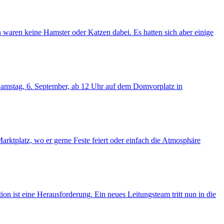
waren keine Hamster oder Katzen dabei. Es hatten sich aber einige
 Samstag, 6. September, ab 12 Uhr auf dem Domvorplatz in
rktplatz, wo er gerne Feste feiert oder einfach die Atmosphäre
on ist eine Herausforderung. Ein neues Leitungsteam tritt nun in die