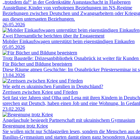
„trotzdem da!“ in der Gedenkstätte Augustaschacht in Hasbergen
Ausstellung: Kinder von verbotenen Beziehungen im NS-Regime
Beziehungen zwischen Deutschen und Zwangsarbeitern oder Kriegsge
aus diesen untersagten Beziehungen.
26.05.2026
Zwei Ehrenamtliche berichten über ihr Engagement
Mobiler Einkaufswagen unterstützt beim eigenständigen Einkaufen
05.05.2026
Trotz Baustelle: Diözesanbibliothek Osnabrück ist weiter für Kunden
Für Bücher und Bildung begeistern
Diese Räume atmen Geschichte: Im Osnabrücker Priesterseminar ist se
13.04.2026
Wie geht es ukrainischen Familien in Deutschland?
Zerrissen zwischen Krieg und Frieden
Seit fast vier Jahren sind Olha und Lena mit ihren Kindern in Deutsc
sprechen gut Deutsch, haben einen Job und eine Wohnung. In Gedanke
23.02.2026
Angelaschule besiegelt Partnerschaft mit ukrainischem Gymnasium
Begegnung trotz Krieg
Sie wollen nicht nur Schlagzeilen lesen, sondern die Menschen aus d
Basilius-Gymnasium und starten damit einen ganz besonderen Austau