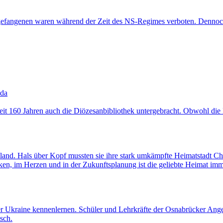
fangenen waren während der Zeit des NS-Regimes verboten. Dennoch ga
 da
it 160 Jahren auch die Diözesanbibliothek untergebracht. Obwohl die E
hland. Hals über Kopf mussten sie ihre stark umkämpfte Heimatstadt Ch
n, im Herzen und in der Zukunftsplanung ist die geliebte Heimat imm
er Ukraine kennenlernen. Schüler und Lehrkräfte der Osnabrücker Ange
sch.