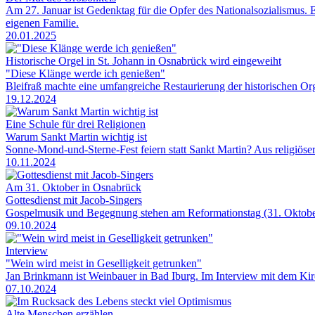
Am 27. Januar ist Gedenktag für die Opfer des Nationalsozialismus. 
eigenen Familie.
20.01.2025
Historische Orgel in St. Johann in Osnabrück wird eingeweiht
"Diese Klänge werde ich genießen"
Bleifraß machte eine umfangreiche Restaurierung der historischen Or
19.12.2024
Eine Schule für drei Religionen
Warum Sankt Martin wichtig ist
Sonne-Mond-und-Sterne-Fest feiern statt Sankt Martin? Aus religiös
10.11.2024
Am 31. Oktober in Osnabrück
Gottesdienst mit Jacob-Singers
Gospelmusik und Begegnung stehen am Reformationstag (31. Oktobe
09.10.2024
Interview
"Wein wird meist in Geselligkeit getrunken"
Jan Brinkmann ist Weinbauer in Bad Iburg. Im Interview mit dem Ki
07.10.2024
Alte Menschen erzählen