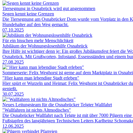
Tiersegnung in Osnabrück wird gut angenommen
Segen kennt keine Grenzen
Die Tiersegnung am Osnabrücker Dom wurde vom Vorplatz in den Kreuz
Hundehalter auf den Weg gemacht.
07.10.2025
Für ein bisschen mehr Menschlichkeit
Jubiläum der Wohnungslosenhilfe Osnabrück
Ihre Hilfe ist wichtiger denn je: Ein großes Jubiläumsfest feiert d
Osnabrück. Mit Grußworten, Infostand, Essensständen und einem bunt
27.08.2025
Sommerserie: Felix Weghorst ist gerne auf dem Marktplatz in Osnabrü
"Hier kann man lebendige Stadt erleben"
Hier spürt er Wurzeln und Heimat: Felix Weghorst ist Osnabrücker du
genießt.
30.07.2025
Neues Leitungsteam für die Osnabrücker Telgter Wallfahrt
"Wallfahren ist nichts Altmodisches"
Die Osnabrücker Wallfahrt nach Telgte ist mit über 7000 Pilgern eine
Fußstapfen des langjährigen Technischen Leiters Karlheinz Schomake
12.06.2025