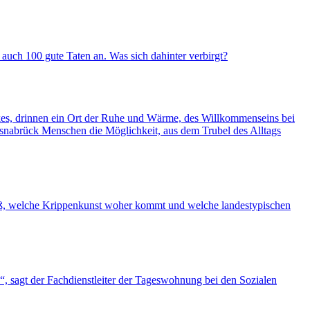
 auch 100 gute Taten an. Was sich dahinter verbirgt?
kes, drinnen ein Ort der Ruhe und Wärme, des Willkommenseins bei
snabrück Menschen die Möglichkeit, aus dem Trubel des Alltags
weiß, welche Krippenkunst woher kommt und welche landestypischen
 sagt der Fachdienstleiter der Tageswohnung bei den Sozialen