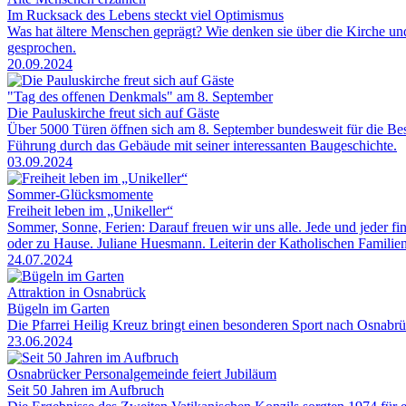
Im Rucksack des Lebens steckt viel Optimismus
Was hat ältere Menschen geprägt? Wie denken sie über die Kirche u
gesprochen.
20.09.2024
"Tag des offenen Denkmals" am 8. September
Die Pauluskirche freut sich auf Gäste
Über 5000 Türen öffnen sich am 8. September bundesweit für die Be
Führung durch das Gebäude mit seiner interessanten Baugeschichte.
03.09.2024
Sommer-Glücksmomente
Freiheit leben im „Unikeller“
Sommer, Sonne, Ferien: Darauf freuen wir uns alle. Jede und jeder 
oder zu Hause. Juliane Huesmann. Leiterin der Katholischen Familie
24.07.2024
Attraktion in Osnabrück
Bügeln im Garten
Die Pfarrei Heilig Kreuz bringt einen besonderen Sport nach Osnabrü
23.06.2024
Osnabrücker Personalgemeinde feiert Jubiläum
Seit 50 Jahren im Aufbruch