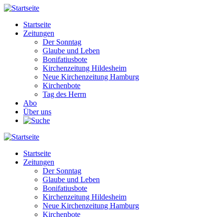
Direkt
zum
Startseite
Inhalt
Zeitungen
Main
Der Sonntag
navigation
Glaube und Leben
Bonifatiusbote
Kirchenzeitung Hildesheim
Neue Kirchenzeitung Hamburg
Kirchenbote
Tag des Herrn
Abo
Über uns
Startseite
Zeitungen
Main
Der Sonntag
navigation
Glaube und Leben
Bonifatiusbote
Kirchenzeitung Hildesheim
Neue Kirchenzeitung Hamburg
Kirchenbote