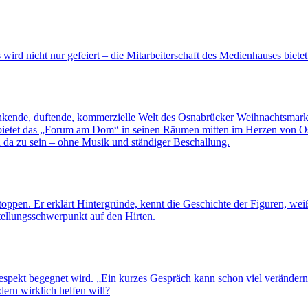
ird nicht nur gefeiert – die Mitarbeiterschaft des Medienhauses bietet
blinkende, duftende, kommerzielle Welt des Osnabrücker Weihnachtsmar
 bietet das „Forum am Dom“ in seinen Räumen mitten im Herzen von O
 da zu sein – ohne Musik und ständiger Beschallung.
toppen. Er erklärt Hintergründe, kennt die Geschichte der Figuren, 
tellungsschwerpunkt auf den Hirten.
pekt begegnet wird. „Ein kurzes Gespräch kann schon viel verändern“,
ern wirklich helfen will?