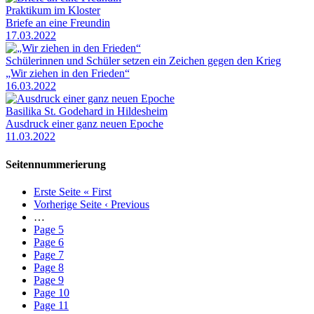
Praktikum im Kloster
Briefe an eine Freundin
17.03.2022
Schülerinnen und Schüler setzen ein Zeichen gegen den Krieg
„Wir ziehen in den Frieden“
16.03.2022
Basilika St. Godehard in Hildesheim
Ausdruck einer ganz neuen Epoche
11.03.2022
Seitennummerierung
Erste Seite
« First
Vorherige Seite
‹ Previous
…
Page
5
Page
6
Page
7
Page
8
Page
9
Page
10
Page
11