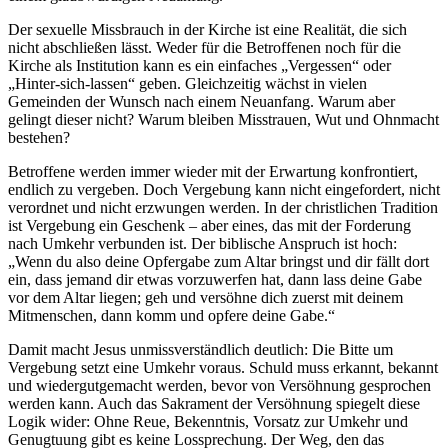
Der sexuelle Missbrauch in der Kirche ist eine Realität, die sich
nicht abschließen lässt. Weder für die Betroffenen noch für die
Kirche als Institution kann es ein einfaches „Vergessen“ oder
„Hinter-sich-lassen“ geben. Gleichzeitig wächst in vielen
Gemeinden der Wunsch nach einem Neuanfang. Warum aber
gelingt dieser nicht? Warum bleiben Misstrauen, Wut und Ohnmacht
bestehen?
Betroffene werden immer wieder mit der Erwartung konfrontiert,
endlich zu vergeben. Doch Vergebung kann nicht eingefordert, nicht
verordnet und nicht erzwungen werden. In der christlichen Tradition
ist Vergebung ein Geschenk – aber eines, das mit der Forderung
nach Umkehr verbunden ist. Der biblische Anspruch ist hoch:
„Wenn du also deine Opfergabe zum Altar bringst und dir fällt dort
ein, dass jemand dir etwas vorzuwerfen hat, dann lass deine Gabe
vor dem Altar liegen; geh und versöhne dich zuerst mit deinem
Mitmenschen, dann komm und opfere deine Gabe.“
Damit macht Jesus unmissverständlich deutlich: Die Bitte um
Vergebung setzt eine Umkehr voraus. Schuld muss erkannt, bekannt
und wiedergutgemacht werden, bevor von Versöhnung gesprochen
werden kann. Auch das Sakrament der Versöhnung spiegelt diese
Logik wider: Ohne Reue, Bekenntnis, Vorsatz zur Umkehr und
Genugtuung gibt es keine Lossprechung. Der Weg, den das