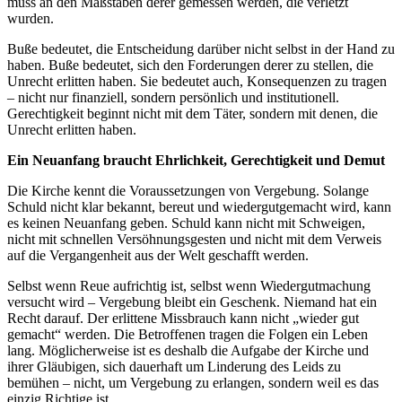
muss an den Maßstäben derer gemessen werden, die verletzt
wurden.
Buße bedeutet, die Entscheidung darüber nicht selbst in der Hand zu
haben. Buße bedeutet, sich den Forderungen derer zu stellen, die
Unrecht erlitten haben. Sie bedeutet auch, Konsequenzen zu tragen
– nicht nur finanziell, sondern persönlich und institutionell.
Gerechtigkeit beginnt nicht mit dem Täter, sondern mit denen, die
Unrecht erlitten haben.
Ein Neuanfang braucht Ehrlichkeit, Gerechtigkeit und Demut
Die Kirche kennt die Voraussetzungen von Vergebung. Solange
Schuld nicht klar bekannt, bereut und wiedergutgemacht wird, kann
es keinen Neuanfang geben. Schuld kann nicht mit Schweigen,
nicht mit schnellen Versöhnungsgesten und nicht mit dem Verweis
auf die Vergangenheit aus der Welt geschafft werden.
Selbst wenn Reue aufrichtig ist, selbst wenn Wiedergutmachung
versucht wird – Vergebung bleibt ein Geschenk. Niemand hat ein
Recht darauf. Der erlittene Missbrauch kann nicht „wieder gut
gemacht“ werden. Die Betroffenen tragen die Folgen ein Leben
lang. Möglicherweise ist es deshalb die Aufgabe der Kirche und
ihrer Gläubigen, sich dauerhaft um Linderung des Leids zu
bemühen – nicht, um Vergebung zu erlangen, sondern weil es das
einzig Richtige ist.