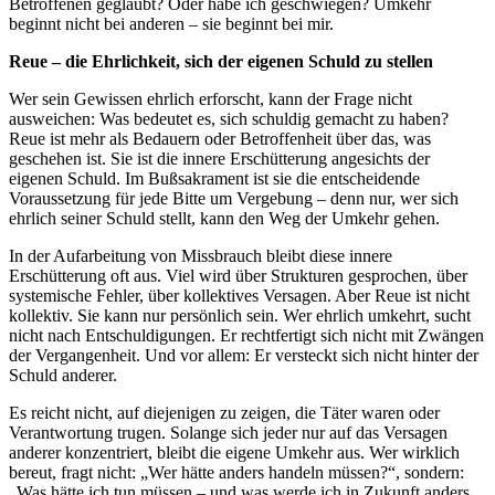
Betroffenen geglaubt? Oder habe ich geschwiegen? Umkehr
beginnt nicht bei anderen – sie beginnt bei mir.
Reue – die Ehrlichkeit, sich der eigenen Schuld zu stellen
Wer sein Gewissen ehrlich erforscht, kann der Frage nicht
ausweichen: Was bedeutet es, sich schuldig gemacht zu haben?
Reue ist mehr als Bedauern oder Betroffenheit über das, was
geschehen ist. Sie ist die innere Erschütterung angesichts der
eigenen Schuld. Im Bußsakrament ist sie die entscheidende
Voraussetzung für jede Bitte um Vergebung – denn nur, wer sich
ehrlich seiner Schuld stellt, kann den Weg der Umkehr gehen.
In der Aufarbeitung von Missbrauch bleibt diese innere
Erschütterung oft aus. Viel wird über Strukturen gesprochen, über
systemische Fehler, über kollektives Versagen. Aber Reue ist nicht
kollektiv. Sie kann nur persönlich sein. Wer ehrlich umkehrt, sucht
nicht nach Entschuldigungen. Er rechtfertigt sich nicht mit Zwängen
der Vergangenheit. Und vor allem: Er versteckt sich nicht hinter der
Schuld anderer.
Es reicht nicht, auf diejenigen zu zeigen, die Täter waren oder
Verantwortung trugen. Solange sich jeder nur auf das Versagen
anderer konzentriert, bleibt die eigene Umkehr aus. Wer wirklich
bereut, fragt nicht: „Wer hätte anders handeln müssen?“, sondern:
„Was hätte ich tun müssen – und was werde ich in Zukunft anders