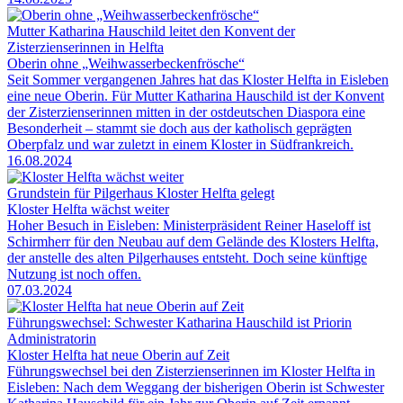
Mutter Katharina Hauschild leitet den Konvent der
Zisterzienserinnen in Helfta
Oberin ohne „Weihwasserbeckenfrösche“
Seit Sommer vergangenen Jahres hat das Kloster Helfta in Eisleben
eine neue Oberin. Für Mutter Katharina Hauschild ist der Konvent
der Zisterzienserinnen mitten in der ostdeutschen Diaspora eine
Besonderheit – stammt sie doch aus der katholisch geprägten
Oberpfalz und war zuletzt in einem Kloster in Südfrankreich.
16.08.2024
Grundstein für Pilgerhaus Kloster Helfta gelegt
Kloster Helfta wächst weiter
Hoher Besuch in Eisleben: Ministerpräsident Reiner Haseloff ist
Schirmherr für den Neubau auf dem Gelände des Klosters Helfta,
der anstelle des alten Pilgerhauses entsteht. Doch seine künftige
Nutzung ist noch offen.
07.03.2024
Führungswechsel: Schwester Katharina Hauschild ist Priorin
Administratorin
Kloster Helfta hat neue Oberin auf Zeit
Führungswechsel bei den Zisterzienserinnen im Kloster Helfta in
Eisleben: Nach dem Weggang der bisherigen Oberin ist Schwester