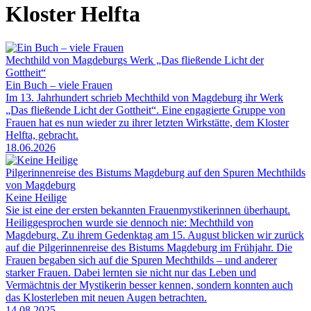
Kloster Helfta
Mechthild von Magdeburgs Werk „Das fließende Licht der
Gottheit“
Ein Buch – viele Frauen
Im 13. Jahrhundert schrieb Mechthild von Magdeburg ihr Werk
„Das fließende Licht der Gottheit“. Eine engagierte Gruppe von
Frauen hat es nun wieder zu ihrer letzten Wirkstätte, dem Kloster
Helfta, gebracht.
18.06.2026
Pilgerinnenreise des Bistums Magdeburg auf den Spuren Mechthilds
von Magdeburg
Keine Heilige
Sie ist eine der ersten bekannten Frauenmystikerinnen überhaupt.
Heiliggesprochen wurde sie dennoch nie: Mechthild von
Magdeburg. Zu ihrem Gedenktag am 15. August blicken wir zurück
auf die Pilgerinnenreise des Bistums Magdeburg im Frühjahr. Die
Frauen begaben sich auf die Spuren Mechthilds – und anderer
starker Frauen. Dabei lernten sie nicht nur das Leben und
Vermächtnis der Mystikerin besser kennen, sondern konnten auch
das Klosterleben mit neuen Augen betrachten.
14.08.2025