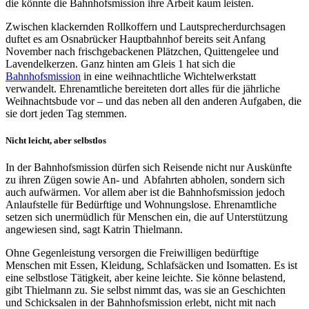
die könnte die Bahnhofsmission ihre Arbeit kaum leisten.
Zwischen klackernden Rollkoffern und Lautsprecherdurchsagen
duftet es am Osnabrücker Hauptbahnhof bereits seit Anfang
November nach frischgebackenen Plätzchen, Quittengelee und
Lavendelkerzen. Ganz hinten am Gleis 1 hat sich die
Bahnhofsmission
in eine weihnachtliche Wichtelwerkstatt
verwandelt. Ehrenamtliche bereiteten dort alles für die jährliche
Weihnachtsbude vor – und das neben all den anderen Aufgaben, die
sie dort jeden Tag stemmen.
Nicht leicht, aber selbstlos
In der Bahnhofsmission dürfen sich Reisende nicht nur Auskünfte
zu ihren Zügen sowie An- und Abfahrten abholen, sondern sich
auch aufwärmen. Vor allem aber ist die Bahnhofsmission jedoch
Anlaufstelle für Bedürftige und Wohnungslose. Ehrenamtliche
setzen sich unermüdlich für Menschen ein, die auf Unterstützung
angewiesen sind, sagt Katrin Thielmann.
Ohne Gegenleistung versorgen die Freiwilligen bedürftige
Menschen mit Essen, Kleidung, Schlafsäcken und Isomatten. Es ist
eine selbstlose Tätigkeit, aber keine leichte. Sie könne belastend,
gibt Thielmann zu. Sie selbst nimmt das, was sie an Geschichten
und Schicksalen in der Bahnhofsmission erlebt, nicht mit nach