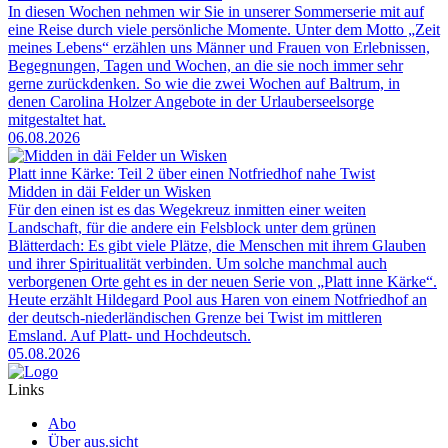
In diesen Wochen nehmen wir Sie in unserer Sommerserie mit auf
eine Reise durch viele persönliche Momente. Unter dem Motto „Zeit
meines Lebens“ erzählen uns Männer und Frauen von Erlebnissen,
Begegnungen, Tagen und Wochen, an die sie noch immer sehr
gerne zurückdenken. So wie die zwei Wochen auf Baltrum, in
denen Carolina Holzer Angebote in der Urlauberseelsorge
mitgestaltet hat.
06.08.2026
Platt inne Kärke: Teil 2 über einen Notfriedhof nahe Twist
Midden in däi Felder un Wisken
Für den einen ist es das Wegekreuz inmitten einer weiten
Landschaft, für die andere ein Felsblock unter dem grünen
Blätterdach: Es gibt viele Plätze, die Menschen mit ihrem Glauben
und ihrer Spiritualität verbinden. Um solche manchmal auch
verborgenen Orte geht es in der neuen Serie von „Platt inne Kärke“.
Heute erzählt Hildegard Pool aus Haren von einem Notfriedhof an
der deutsch-niederländischen Grenze bei Twist im mittleren
Emsland. Auf Platt- und Hochdeutsch.
05.08.2026
Links
Abo
Über aus.sicht