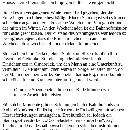
Hause. Den Ehrenamtlichen hingegen fällt das weniger leicht.
So hat es im vergangenen Winter einen Fall gegeben, der die
Freiwilligen noch heute beschäftigt. Einem Stammgast sei es immer
schlechter gegangen, er habe offene Wunden am Bein gehabt und
das mitten im Winter. An den Wochenenden ist die Bahnhofsmission
für Gäste geschlossen. Der Zustand des Stammgastes war jedoch so
besorgniserregend, dass die Ehrenamtlichen sich auch am
Wochenende abwechselnd um den Mann kümmerten.
Sie brachten ihm Decken, einen Stuhl zum Sitzen, kauften ihm
Essen und Getränke. Stundenlang telefonierten sie mit
Einrichtungen in Osnabrück, um den Mann an eine Unterkunft zu
vermitteln. Die Ehrenamtlichen waren in Sorge, wussten nicht, ob
der Mann überleben würde. Sie blieben hartnäckig, nur so konnte er
schließlich in eine Krankenunterkunft gebracht werden.
Ohne die Spendeneinnahmen der Bude könnten wir
unsere Arbeit nicht leisten.
Für solche Momente gibt es Schulungen in der Bahnhofsmission.
Anhand konkreter Fallbeispiele lernen die Freiwilligen mit solchen
Herausforderungen umzugehen. Erst kürzlich sei jedoch ein
Stammgast verstorben. „Das belastet einen dann schon“, sagt
Thielmann. Dass deshalb zwischen einem solch herausfordernden