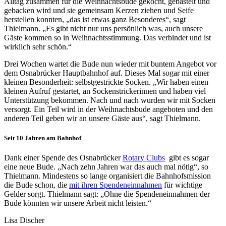
Alltag zusammen für die Weihnachtsbude gekocht, gebastelt und
gebacken wird und sie gemeinsam Kerzen ziehen und Seife
herstellen konnten, „das ist etwas ganz Besonderes“, sagt
Thielmann. „Es gibt nicht nur uns persönlich was, auch unsere
Gäste kommen so in Weihnachtsstimmung. Das verbindet und ist
wirklich sehr schön.“
Drei Wochen wartet die Bude nun wieder mit buntem Angebot vor
dem Osnabrücker Hauptbahnhof auf. Dieses Mal sogar mit einer
kleinen Besonderheit: selbstgestrickte Socken. „Wir haben einen
kleinen Aufruf gestartet, an Sockenstrickerinnen und haben viel
Unterstützung bekommen. Nach und nach wurden wir mit Socken
versorgt. Ein Teil wird in der Weihnachtsbude angeboten und den
anderen Teil geben wir an unsere Gäste aus“, sagt Thielmann.
Seit 10 Jahren am Bahnhof
Dank einer Spende des Osnabrücker
Rotary Clubs
gibt es sogar
eine neue Bude. „Nach zehn Jahren war das auch mal nötig“, so
Thielmann. Mindestens so lange organisiert die Bahnhofsmission
die Bude schon, die
mit ihren Spendeneinnahmen
für wichtige
Gelder sorgt. Thielmann sagt: „Ohne die Spendeneinnahmen der
Bude könnten wir unsere Arbeit nicht leisten.“
Lisa Discher