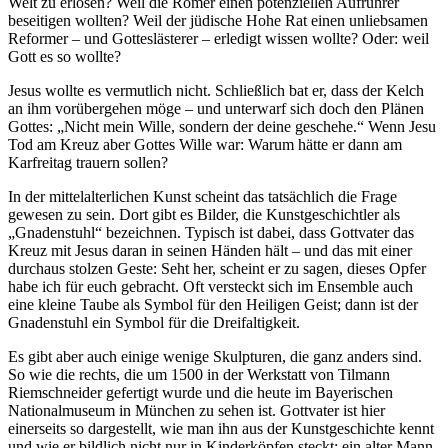
Welt zu erlösen? Weil die Römer einen potenziellen Aufrührer
beseitigen wollten? Weil der jüdische Hohe Rat einen unliebsamen
Reformer – und Gotteslästerer – erledigt wissen wollte? Oder: weil
Gott es so wollte?
Jesus wollte es vermutlich nicht. Schließlich bat er, dass der Kelch
an ihm vorübergehen möge – und unterwarf sich doch den Plänen
Gottes: „Nicht mein Wille, sondern der deine geschehe.“ Wenn Jesu
Tod am Kreuz aber Gottes Wille war: Warum hätte er dann am
Karfreitag trauern sollen?
In der mittelalterlichen Kunst scheint das tatsächlich die Frage
gewesen zu sein. Dort gibt es Bilder, die Kunstgeschichtler als
„Gnadenstuhl“ bezeichnen. Typisch ist dabei, dass Gottvater das
Kreuz mit Jesus daran in seinen Händen hält – und das mit einer
durchaus stolzen Geste: Seht her, scheint er zu sagen, dieses Opfer
habe ich für euch gebracht. Oft versteckt sich im Ensemble auch
eine kleine Taube als Symbol für den Heiligen Geist; dann ist der
Gnadenstuhl ein Symbol für die Dreifaltigkeit.
Es gibt aber auch einige wenige Skulpturen, die ganz anders sind.
So wie die rechts, die um 1500 in der Werkstatt von Tilmann
Riemschneider gefertigt wurde und die heute im Bayerischen
Nationalmuseum in München zu sehen ist. Gottvater ist hier
einerseits so dargestellt, wie man ihn aus der Kunstgeschichte kennt
und wie er bildlich nicht nur in Kinderköpfen steckt: ein alter Mann