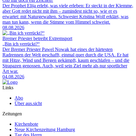
Gib mir doch ein Zeichen!
Der Prophet Elija erlebt, was viele erleben: Er steckt in der Klemme,
aber Gott redet nicht mit ihm – zumindest nicht so, wie er es
erwartet: mit Naturgewalten. Schwester Kristina Wolf erklärt, was
man tun kann, wenn die Stimme vom Himmel schweigt.
08.08.2026
Bremer Priester betreibt Extremsport
„Bin ich verrückt?“
Der Bremer Priester Pawel Nowak hat eines der härtesten
Radrennen der Welt geschafft, einmal quer durch die USA. Er hat
mit Hitze, Wind und Bergen gekämpft, kaum geschlafen – und die
Strapazen genossen. Auch, weil sein Ziel mehr als nur sportlicher
Art war.
04.08.2026
Links
Abo
Über aus.sicht
Zeitungen
Kirchenbote
Neue Kirchenzeitung Hamburg
Tag des Herrn