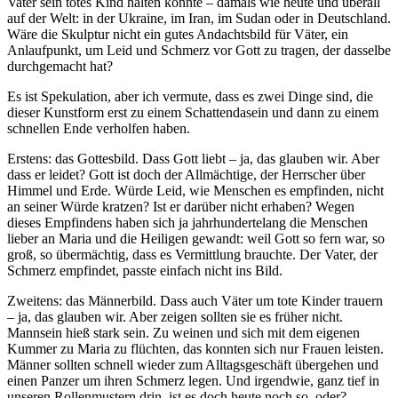
Vater sein totes Kind halten könnte – damals wie heute und überall
auf der Welt: in der Ukraine, im Iran, im Sudan oder in Deutschland.
Wäre die Skulptur nicht ein gutes Andachtsbild für Väter, ein
Anlaufpunkt, um Leid und Schmerz vor Gott zu tragen, der dasselbe
durchgemacht hat?
Es ist Spekulation, aber ich vermute, dass es zwei Dinge sind, die
dieser Kunstform erst zu einem Schattendasein und dann zu einem
schnellen Ende verholfen haben.
Erstens: das Gottesbild. Dass Gott liebt – ja, das glauben wir. Aber
dass er leidet? Gott ist doch der Allmächtige, der Herrscher über
Himmel und Erde. Würde Leid, wie Menschen es empfinden, nicht
an seiner Würde kratzen? Ist er darüber nicht erhaben? Wegen
dieses Empfindens haben sich ja jahrhundertelang die Menschen
lieber an Maria und die Heiligen gewandt: weil Gott so fern war, so
groß, so übermächtig, dass es Vermittlung brauchte. Der Vater, der
Schmerz empfindet, passte einfach nicht ins Bild.
Zweitens: das Männerbild. Dass auch Väter um tote Kinder trauern
– ja, das glauben wir. Aber zeigen sollten sie es früher nicht.
Mannsein hieß stark sein. Zu weinen und sich mit dem eigenen
Kummer zu Maria zu flüchten, das konnten sich nur Frauen leisten.
Männer sollten schnell wieder zum Alltagsgeschäft übergehen und
einen Panzer um ihren Schmerz legen. Und irgendwie, ganz tief in
unseren Rollenmustern drin, ist es doch heute noch so, oder?