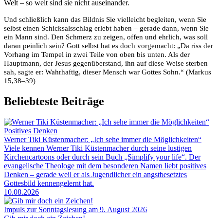
Welt – so weit sind sie nicht auseinander.
Und schließlich kann das Bildnis Sie vielleicht begleiten, wenn Sie
selbst einen Schicksalsschlag erlebt haben – gerade dann, wenn Sie
ein Mann sind. Den Schmerz zu zeigen, offen und ehrlich, was soll
daran peinlich sein? Gott selbst hat es doch vorgemacht: „Da riss der
Vorhang im Tempel in zwei Teile von oben bis unten. Als der
Hauptmann, der Jesus gegenüberstand, ihn auf diese Weise sterben
sah, sagte er: Wahrhaftig, dieser Mensch war Gottes Sohn.“ (Markus
15,38–39)
Beliebteste Beiträge
Positives Denken
Werner Tiki Küstenmacher: „Ich sehe immer die Möglichkeiten“
Viele kennen Werner Tiki Küstenmacher durch seine lustigen
Kirchencartoons oder durch sein Buch „Simplify your life“. Der
evangelische Theologe mit dem besonderen Namen liebt positives
Denken – gerade weil er als Jugendlicher ein angstbesetztes
Gottesbild kennengelernt hat.
10.08.2026
Impuls zur Sonntagslesung am 9. August 2026