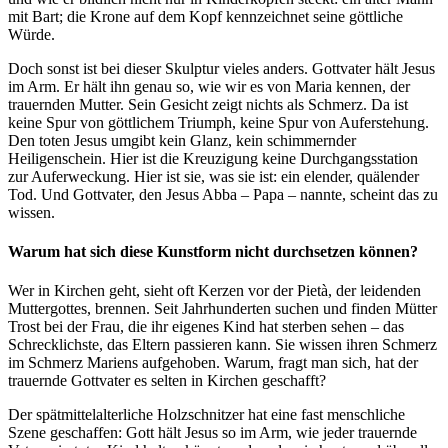
mit Bart; die Krone auf dem Kopf kennzeichnet seine göttliche
Würde.
Doch sonst ist bei dieser Skulptur vieles anders. Gottvater hält Jesus
im Arm. Er hält ihn genau so, wie wir es von Maria kennen, der
trauernden Mutter. Sein Gesicht zeigt nichts als Schmerz. Da ist
keine Spur von göttlichem Triumph, keine Spur von Auferstehung.
Den toten Jesus umgibt kein Glanz, kein schimmernder
Heiligenschein. Hier ist die Kreuzigung keine Durchgangsstation
zur Auferweckung. Hier ist sie, was sie ist: ein elender, quälender
Tod. Und Gottvater, den Jesus Abba – Papa – nannte, scheint das zu
wissen.
Warum hat sich diese Kunstform nicht durchsetzen können?
Wer in Kirchen geht, sieht oft Kerzen vor der Pietà, der leidenden
Muttergottes, brennen. Seit Jahrhunderten suchen und finden Mütter
Trost bei der Frau, die ihr eigenes Kind hat sterben sehen – das
Schrecklichste, das Eltern passieren kann. Sie wissen ihren Schmerz
im Schmerz Mariens aufgehoben. Warum, fragt man sich, hat der
trauernde Gottvater es selten in Kirchen geschafft?
Der spätmittelalterliche Holzschnitzer hat eine fast menschliche
Szene geschaffen: Gott hält Jesus so im Arm, wie jeder trauernde