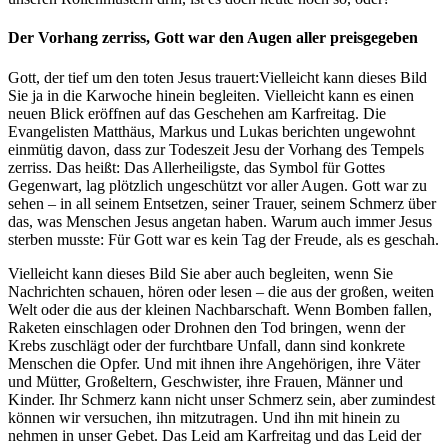
Der Vorhang zerriss, Gott war den Augen aller preisgegeben
Gott, der tief um den toten Jesus trauert:Vielleicht kann dieses Bild
Sie ja in die Karwoche hinein begleiten. Vielleicht kann es einen
neuen Blick eröffnen auf das Geschehen am Karfreitag. Die
Evangelisten Matthäus, Markus und Lukas berichten ungewohnt
einmütig davon, dass zur Todeszeit Jesu der Vorhang des Tempels
zerriss. Das heißt: Das Allerheiligste, das Symbol für Gottes
Gegenwart, lag plötzlich ungeschützt vor aller Augen. Gott war zu
sehen – in all seinem Entsetzen, seiner Trauer, seinem Schmerz über
das, was Menschen Jesus angetan haben. Warum auch immer Jesus
sterben musste: Für Gott war es kein Tag der Freude, als es geschah.
Vielleicht kann dieses Bild Sie aber auch begleiten, wenn Sie
Nachrichten schauen, hören oder lesen – die aus der großen, weiten
Welt oder die aus der kleinen Nachbarschaft. Wenn Bomben fallen,
Raketen einschlagen oder Drohnen den Tod bringen, wenn der
Krebs zuschlägt oder der furchtbare Unfall, dann sind konkrete
Menschen die Opfer. Und mit ihnen ihre Angehörigen, ihre Väter
und Mütter, Großeltern, Geschwister, ihre Frauen, Männer und
Kinder. Ihr Schmerz kann nicht unser Schmerz sein, aber zumindest
können wir versuchen, ihn mitzutragen. Und ihn mit hinein zu
nehmen in unser Gebet. Das Leid am Karfreitag und das Leid der