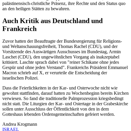
palästinensisch-christliche Präsenz, ihre Rechte und den Status quo
an den heiligen Stätten zu bewahren.
Auch Kritik aus Deutschland und
Frankreich
Zuvor hatten der Beauftragte der Bundesregierung für Religions-
und Weltanschauungsfreiheit, Thomas Rachel (CDU), und der
Vorsitzende des Auswärtigen Ausschusses im Bundestag, Armin
Laschet (CDU), den ungewöhnlichen Vorgang als inakzeptabel
kritisiert. Laschte sprach dabei von "reiner Schikane ohne jedes
Gespür und ohne jeden Verstand". Frankreichs Präsident Emmanuel
Macron schrieb auf X, er verurteile die Entscheidung der
israelischen Polizei.
Dass die Feierlichkeiten in der Kar- und Osterwoche nicht wie
gewohnt stattfinden, darauf hatten zu Wochenbeginn bereits Kirchen
verwiesen. So fand die traditionelle Palmprozession kriegsbedingt
nicht statt. Die Liturgien der Kar- und Ostertage in der Grabeskirche
sollen unter Ausschluss der Öffentlichkeit von den in dem
Gotteshaus lebenden Ordensgemeinschaften gefeiert werden.
Andrea Krogmann
ISRAEL