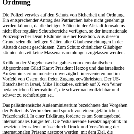
Ordnung
Die Polizei verwies auf den Schutz von Sicherheit und Ordnung.
Ein entsprechender Antrag des Patriarchen habe nicht genehmigt
werden können, da die heiligen Stätten in der Altstadt Jerusalems
nicht über reguläre Schutzbereiche verfügten, so der internationale
Polizeisprecher Dean Elsdunne in einer Reaktion. Aus diesem
Grund seien die heiligen Stätten aller Glaubensrichtungen in der
Altstadt derzeit geschlossen. Zum Schutz christlicher Gläubiger
könnten derzeit keine Massenansammlungen zugelassen werden.
Kritik an der Vorgehensweise gab es vom demokratischen
Abgeordneten Gilad Kariv: Präsident Herzog und das israelische
Außenministerium müssten unverzüglich intervenieren und im
Vorfeld von Ostern den freien Zugang gewährleisten. Der US-
Botschafter in Israel, Mike Huckabee, schrieb auf X von "einer
bedauerlichen Überreaktion", die schwer nachvollziehbar und
schwer zu rechtfertigen sei.
Das palästinensische Außenministerium bezeichnete das Vorgehen
der Polizei als Verbrechen und sprach von einem gefährlichen
Präzedenzfall. In einer Erklärung forderte es am Sonntagabend
internationales Eingreifen. Die "eskalierende Besatzungspolitik im
besetzten Jerusalem" müsse durch Druck und Verstärkung der
internationalen Präsenz gestoppt werden, mit dem Ziel, die