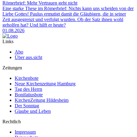
Römerbrief: Mehr Vertrauen geht nicht
Eine starke These im Römerbrief: Nichts kann uns scheiden von der
Liebe Gottes! Paulus ermutigt damit die Gläubigen, die in seiner
Zeit ausgegrenzt und verfolgt wurden. Ob der Satz ihnen wohl
geholfen hat? Und hilft er heute?
01.08.2026
Links
Abo
Über aus.sicht
Zeitungen
Kirchenbote
Neue Kirchenzeitung Hamburg
Tag des Herrn
Bonifatiusbote
KirchenZeitung Hildesheim
Der Sonntag
Glaube und Leben
Rechtlich
Impressum