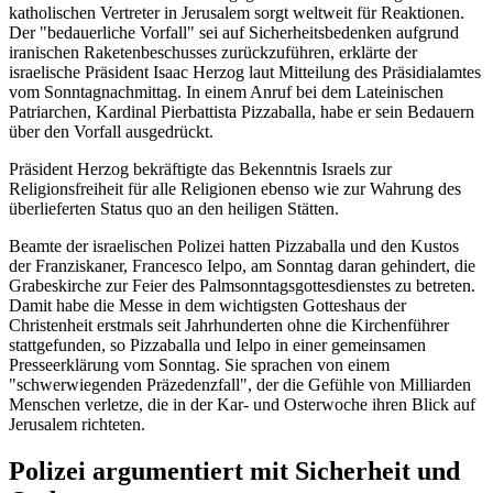
katholischen Vertreter in Jerusalem sorgt weltweit für Reaktionen.
Der "bedauerliche Vorfall" sei auf Sicherheitsbedenken aufgrund
iranischen Raketenbeschusses zurückzuführen, erklärte der
israelische Präsident Isaac Herzog laut Mitteilung des Präsidialamtes
vom Sonntagnachmittag. In einem Anruf bei dem Lateinischen
Patriarchen, Kardinal Pierbattista Pizzaballa, habe er sein Bedauern
über den Vorfall ausgedrückt.
Präsident Herzog bekräftigte das Bekenntnis Israels zur
Religionsfreiheit für alle Religionen ebenso wie zur Wahrung des
überlieferten Status quo an den heiligen Stätten.
Beamte der israelischen Polizei hatten Pizzaballa und den Kustos
der Franziskaner, Francesco Ielpo, am Sonntag daran gehindert, die
Grabeskirche zur Feier des Palmsonntagsgottesdienstes zu betreten.
Damit habe die Messe in dem wichtigsten Gotteshaus der
Christenheit erstmals seit Jahrhunderten ohne die Kirchenführer
stattgefunden, so Pizzaballa und Ielpo in einer gemeinsamen
Presseerklärung vom Sonntag. Sie sprachen von einem
"schwerwiegenden Präzedenzfall", der die Gefühle von Milliarden
Menschen verletze, die in der Kar- und Osterwoche ihren Blick auf
Jerusalem richteten.
Polizei argumentiert mit Sicherheit und