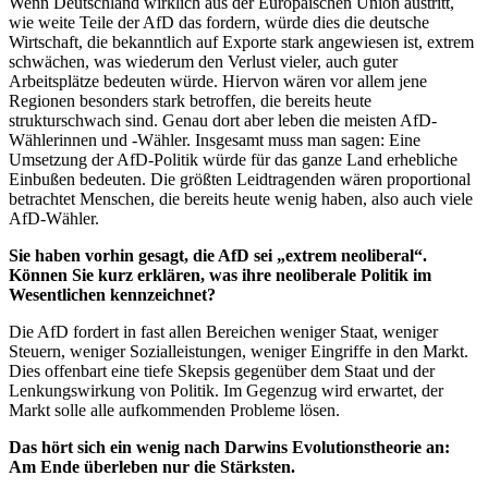
Wenn Deutschland wirklich aus der Europäischen Union austritt,
wie weite Teile der AfD das fordern, würde dies die deutsche
Wirtschaft, die bekanntlich auf Exporte stark angewiesen ist, extrem
schwächen, was wiederum den Verlust vieler, auch guter
Arbeitsplätze bedeuten würde. Hiervon wären vor allem jene
Regionen besonders stark betroffen, die bereits heute
strukturschwach sind. Genau dort aber leben die meisten AfD-
Wählerinnen und -Wähler. Insgesamt muss man sagen: Eine
Umsetzung der AfD-Politik würde für das ganze Land erhebliche
Einbußen bedeuten. Die größten Leidtragenden wären proportional
betrachtet Menschen, die bereits heute wenig haben, also auch viele
AfD-Wähler.
Sie haben vorhin gesagt, die AfD sei „extrem neoliberal“.
Können Sie kurz erklären, was ihre neoliberale Politik im
Wesentlichen kennzeichnet?
Die AfD fordert in fast allen Bereichen weniger Staat, weniger
Steuern, weniger Sozialleistungen, weniger Eingriffe in den Markt.
Dies offenbart eine tiefe Skepsis gegenüber dem Staat und der
Lenkungswirkung von Politik. Im Gegenzug wird erwartet, der
Markt solle alle aufkommenden Probleme lösen.
Das hört sich ein wenig nach Darwins Evolutionstheorie an:
Am Ende überleben nur die Stärksten.