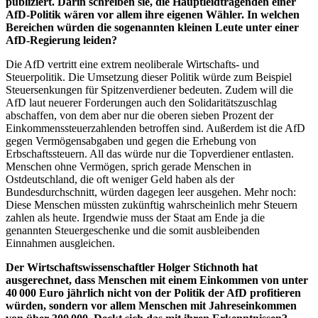
publiziert. Darin schreiben sie, die Hauptleidtragenden einer
AfD-Politik wären vor allem ihre eigenen Wähler. In welchen
Bereichen würden die sogenannten kleinen Leute unter einer
AfD-Regierung leiden?
Die AfD vertritt eine extrem neoliberale Wirtschafts- und
Steuerpolitik. Die Umsetzung dieser Politik würde zum Beispiel
Steuersenkungen für Spitzenverdiener bedeuten. Zudem will die
AfD laut neuerer Forderungen auch den Solidaritätszuschlag
abschaffen, von dem aber nur die oberen sieben Prozent der
Einkommenssteuerzahlenden betroffen sind. Außerdem ist die AfD
gegen Vermögensabgaben und gegen die Erhebung von
Erbschaftssteuern. All das würde nur die Topverdiener entlasten.
Menschen ohne Vermögen, sprich gerade Menschen in
Ostdeutschland, die oft weniger Geld haben als der
Bundesdurchschnitt, würden dagegen leer ausgehen. Mehr noch:
Diese Menschen müssten zukünftig wahrscheinlich mehr Steuern
zahlen als heute. Irgendwie muss der Staat am Ende ja die
genannten Steuergeschenke und die somit ausbleibenden
Einnahmen ausgleichen.
Der Wirtschaftswissenschaftler Holger Stichnoth hat
ausgerechnet, dass Menschen mit einem Einkommen von unter
40 000 Euro jährlich nicht von der Politik der AfD profitieren
würden, sondern vor allem Menschen mit Jahreseinkommen