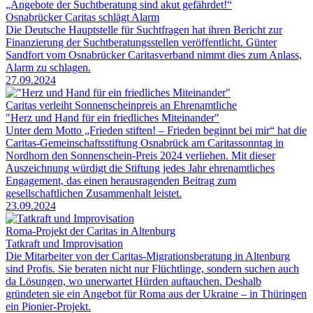
„Angebote der Suchtberatung sind akut gefährdet!“
Osnabrücker Caritas schlägt Alarm
Die Deutsche Hauptstelle für Suchtfragen hat ihren Bericht zur
Finanzierung der Suchtberatungsstellen veröffentlicht. Günter
Sandfort vom Osnabrücker Caritasverband nimmt dies zum Anlass,
Alarm zu schlagen.
27.09.2024
Caritas verleiht Sonnenscheinpreis an Ehrenamtliche
"Herz und Hand für ein friedliches Miteinander"
Unter dem Motto „Frieden stiften! – Frieden beginnt bei mir“ hat die
Caritas-Gemeinschaftsstiftung Osnabrück am Caritassonntag in
Nordhorn den Sonnenschein-Preis 2024 verliehen. Mit dieser
Auszeichnung würdigt die Stiftung jedes Jahr ehrenamtliches
Engagement, das einen herausragenden Beitrag zum
gesellschaftlichen Zusammenhalt leistet.
23.09.2024
Roma-Projekt der Caritas in Altenburg
Tatkraft und Improvisation
Die Mitarbeiter von der Caritas-Migrationsberatung in Altenburg
sind Profis. Sie beraten nicht nur Flüchtlinge, sondern suchen auch
da Lösungen, wo unerwartet Hürden auftauchen. Deshalb
gründeten sie ein Angebot für Roma aus der Ukraine – in Thüringen
ein Pionier-Projekt.