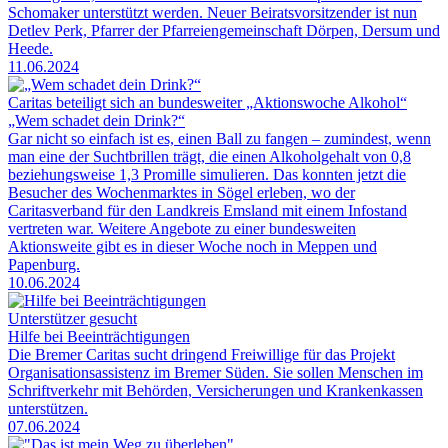
Schomaker unterstützt werden. Neuer Beiratsvorsitzender ist nun
Detlev Perk, Pfarrer der Pfarreiengemeinschaft Dörpen, Dersum und
Heede.
11.06.2024
Caritas beteiligt sich an bundesweiter „Aktionswoche Alkohol“
„Wem schadet dein Drink?“
Gar nicht so einfach ist es, einen Ball zu fangen – zumindest, wenn
man eine der Suchtbrillen trägt, die einen Alkoholgehalt von 0,8
beziehungsweise 1,3 Promille simulieren. Das konnten jetzt die
Besucher des Wochenmarktes in Sögel erleben, wo der
Caritasverband für den Landkreis Emsland mit einem Infostand
vertreten war. Weitere Angebote zu einer bundesweiten
Aktionsweite gibt es in dieser Woche noch in Meppen und
Papenburg.
10.06.2024
Unterstützer gesucht
Hilfe bei Beeinträchtigungen
Die Bremer Caritas sucht dringend Freiwillige für das Projekt
Organisationsassistenz im Bremer Süden. Sie sollen Menschen im
Schriftverkehr mit Behörden, Versicherungen und Krankenkassen
unterstützen.
07.06.2024