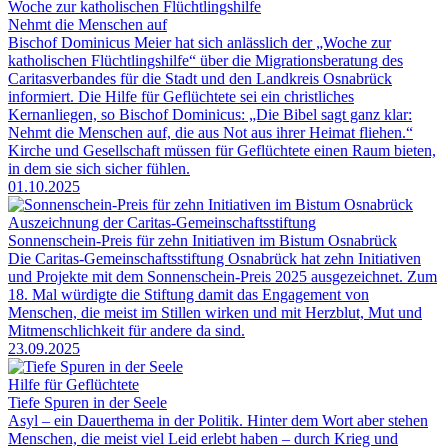
Woche zur katholischen Flüchtlingshilfe
Nehmt die Menschen auf
Bischof Dominicus Meier hat sich anlässlich der „Woche zur
katholischen Flüchtlingshilfe“ über die Migrationsberatung des
Caritasverbandes für die Stadt und den Landkreis Osnabrück
informiert. Die Hilfe für Geflüchtete sei ein christliches
Kernanliegen, so Bischof Dominicus: „Die Bibel sagt ganz klar:
Nehmt die Menschen auf, die aus Not aus ihrer Heimat fliehen.“
Kirche und Gesellschaft müssen für Geflüchtete einen Raum bieten,
in dem sie sich sicher fühlen.
01.10.2025
Auszeichnung der Caritas-Gemeinschaftsstiftung
Sonnenschein-Preis für zehn Initiativen im Bistum Osnabrück
Die Caritas-Gemeinschaftsstiftung Osnabrück hat zehn Initiativen
und Projekte mit dem Sonnenschein-Preis 2025 ausgezeichnet. Zum
18. Mal würdigte die Stiftung damit das Engagement von
Menschen, die meist im Stillen wirken und mit Herzblut, Mut und
Mitmenschlichkeit für andere da sind.
23.09.2025
Hilfe für Geflüchtete
Tiefe Spuren in der Seele
Asyl – ein Dauerthema in der Politik. Hinter dem Wort aber stehen
Menschen, die meist viel Leid erlebt haben – durch Krieg und