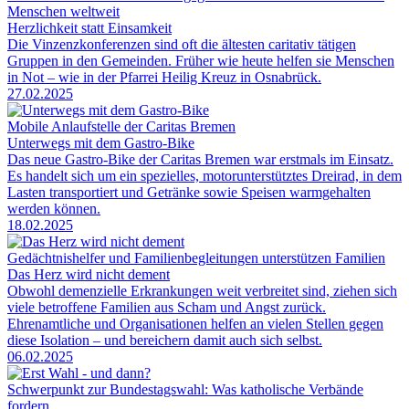
Menschen weltweit
Herzlichkeit statt Einsamkeit
Die Vinzenzkonferenzen sind oft die ältesten caritativ tätigen
Gruppen in den Gemeinden. Früher wie heute helfen sie Menschen
in Not – wie in der Pfarrei Heilig Kreuz in Osnabrück.
27.02.2025
Mobile Anlaufstelle der Caritas Bremen
Unterwegs mit dem Gastro-Bike
Das neue Gastro-Bike der Caritas Bremen war erstmals im Einsatz.
Es handelt sich um ein spezielles, motorunterstütztes Dreirad, in dem
Lasten transportiert und Getränke sowie Speisen warmgehalten
werden können.
18.02.2025
Gedächtnishelfer und Familienbegleitungen unterstützen Familien
Das Herz wird nicht dement
Obwohl demenzielle Erkrankungen weit verbreitet sind, ziehen sich
viele betroffene Familien aus Scham und Angst zurück.
Ehrenamtliche und Organisationen helfen an vielen Stellen gegen
diese Isolation – und bereichern damit auch sich selbst.
06.02.2025
Schwerpunkt zur Bundestagswahl: Was katholische Verbände
fordern