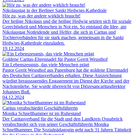
Nikolaustag in der Berliner Sankt Hedwigs-Kathedrale
Hör zu, was der andere wirklich braucht!
Der heilige Nikolaus und die heilige Hedwig setzten sich für soziale
Gerechtigkeit und Menschen in Not ein. So entstand die Idee, am
Nikolaustag Notleidende und Helfer, die sich in Caritas und
Tochterverbänden für sie stark machen, gemeinsam in die Sankt
Hedwigs-Kathedrale einzuladen.
19.12.2024
Goldene Caritas-Ehrennadel für Pastor Gerrit Weusthof
Ein Lebenszeugnis, das viele Menschen prägt
Pastor Gerrit Weusthof aus Papenburg hat die goldene Ehrennadel
des Deutschen Caritasverbandes erhalten. Diese Auszeichnung
würdigt herausragendes Engagement im Dienst der Kirche und der
Nächstenliebe. Sie wurde überreicht von Diözesancaritasdirektor
Johannes Buß.
04.12.2024
Caritas verabschiedet Geschäftsführerin
Monika Schnellhammer ist im Ruhestand
Der Caritasverband für die Stadt und den Landkreis Osnabrück
verabschiedet sich von seiner Geschäftsführerin Monika
Schnellhammer. Die Sozialpädagogin geht nach 31 Jahren Tätigkeit