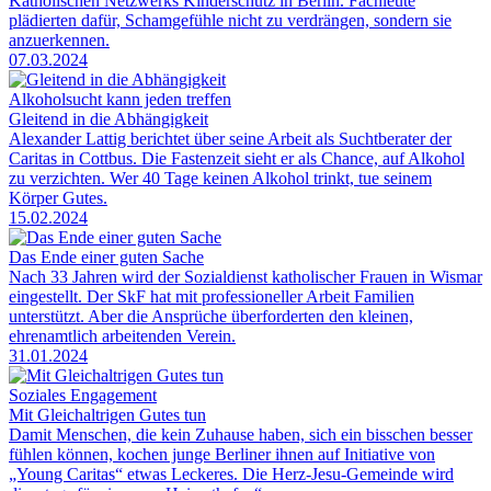
Katholischen Netzwerks Kinderschutz in Berlin. Fachleute
plädierten dafür, Schamgefühle nicht zu verdrängen, sondern sie
anzuerkennen.
07.03.2024
Alkoholsucht kann jeden treffen
Gleitend in die Abhängigkeit
Alexander Lattig berichtet über seine Arbeit als Suchtberater der
Caritas in Cottbus. Die Fastenzeit sieht er als Chance, auf Alkohol
zu verzichten. Wer 40 Tage keinen Alkohol trinkt, tue seinem
Körper Gutes.
15.02.2024
Das Ende einer guten Sache
Nach 33 Jahren wird der Sozialdienst katholischer Frauen in Wismar
eingestellt. Der SkF hat mit professioneller Arbeit Familien
unterstützt. Aber die Ansprüche überforderten den kleinen,
ehrenamtlich arbeitenden Verein.
31.01.2024
Soziales Engagement
Mit Gleichaltrigen Gutes tun
Damit Menschen, die kein Zuhause haben, sich ein bisschen besser
fühlen können, kochen junge Berliner ihnen auf Initiative von
„Young Caritas“ etwas Leckeres. Die Herz-Jesu-Gemeinde wird