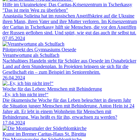
Hilfe im Ukrainekrieg: Das Caritas-Krisenzentrum in Tscherkassy
"Das ist mein Weg zu überleben"
Anastasiia Sulieina hat im russischen Angriffskrieg auf die Ukraine
ihren Mann, ihren Vater und ihre Mutter verloren. Im Krisenzentrum
der Caritas in Tscherkassy hilft sie Menschen, die vor den Angriffen
der Russen geflohen sind. Und spürt, wie gut das auch ihr selbst tut.
07.05.2024
Pilotprojekt des Gymnasiums Oesede
Verantwortung als Schulfach
Nachhaltiges Handeln steht für Schüler aus Oesede im Osnabrücker
Land auf dem Stundenplan. In Projekten bringen sie sich für die
Gesellschaft ein – zum Beispiel im Seniorenheim.
26.04.2024
Woche für das Leben: Menschen mit Behinderung
„Ey, ich bin nicht irre!“
Die ökumenische Woche für das Leben beleuchtet in diesem Jahr
die Situation junger Menschen mit Behinderung. Anton Hein ist 24
Jahre alt. Er lebt in einem Wohnheim für Menschen mit
Behinderung. Was heißt es für ihn, erwachsen zu werden?
17.04.2024
Kunst im Bremer Caritas-Haus St. Birgitta
Die Montagsmaler der Söderblomkirche