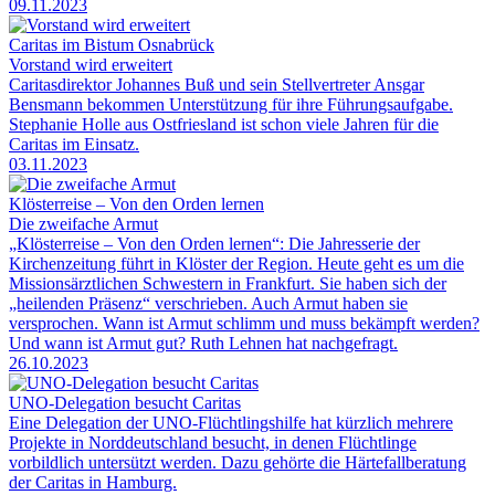
09.11.2023
Caritas im Bistum Osnabrück
Vorstand wird erweitert
Caritasdirektor Johannes Buß und sein Stellvertreter Ansgar
Bensmann bekommen Unterstützung für ihre Führungsaufgabe.
Stephanie Holle aus Ostfriesland ist schon viele Jahren für die
Caritas im Einsatz.
03.11.2023
Klösterreise – Von den Orden lernen
Die zweifache Armut
„Klösterreise – Von den Orden lernen“: Die Jahresserie der
Kirchenzeitung führt in Klöster der Region. Heute geht es um die
Missionsärztlichen Schwestern in Frankfurt. Sie haben sich der
„heilenden Präsenz“ verschrieben. Auch Armut haben sie
versprochen. Wann ist Armut schlimm und muss bekämpft werden?
Und wann ist Armut gut? Ruth Lehnen hat nachgefragt.
26.10.2023
UNO-Delegation besucht Caritas
Eine Delegation der UNO-Flüchtlingshilfe hat kürzlich mehrere
Projekte in Norddeutschland besucht, in denen Flüchtlinge
vorbildlich untersützt werden. Dazu gehörte die Härtefallberatung
der Caritas in Hamburg.