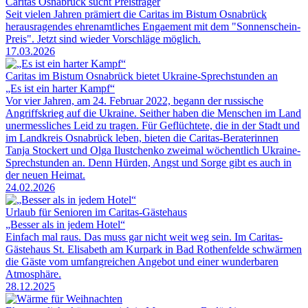
Caritas Osnabrück sucht Preisträger
Seit vielen Jahren prämiert die Caritas im Bistum Osnabrück
herausragendes ehrenamtliches Engaement mit dem "Sonnenschein-
Preis". Jetzt sind wieder Vorschläge möglich.
17.03.2026
Caritas im Bistum Osnabrück bietet Ukraine-Sprechstunden an
„Es ist ein harter Kampf“
Vor vier Jahren, am 24. Februar 2022, begann der russische
Angriffskrieg auf die Ukraine. Seither haben die Menschen im Land
unermessliches Leid zu tragen. Für Geflüchtete, die in der Stadt und
im Landkreis Osnabrück leben, bieten die Caritas-Beraterinnen
Tanja Stockert und Olga Ilustchenko zweimal wöchentlich Ukraine-
Sprechstunden an. Denn Hürden, Angst und Sorge gibt es auch in
der neuen Heimat.
24.02.2026
Urlaub für Senioren im Caritas-Gästehaus
„Besser als in jedem Hotel“
Einfach mal raus. Das muss gar nicht weit weg sein. Im Caritas-
Gästehaus St. Elisabeth am Kurpark in Bad Rothenfelde schwärmen
die Gäste vom umfangreichen Angebot und einer wunderbaren
Atmosphäre.
28.12.2025