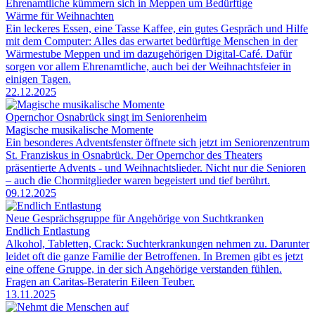
Ehrenamtliche kümmern sich in Meppen um Bedürftige
Wärme für Weihnachten
Ein leckeres Essen, eine Tasse Kaffee, ein gutes Gespräch und Hilfe
mit dem Computer: Alles das erwartet bedürftige Menschen in der
Wärmestube Meppen und im dazugehörigen Digital-Café. Dafür
sorgen vor allem Ehrenamtliche, auch bei der Weihnachtsfeier in
einigen Tagen.
22.12.2025
Opernchor Osnabrück singt im Seniorenheim
Magische musikalische Momente
Ein besonderes Adventsfenster öffnete sich jetzt im Seniorenzentrum
St. Franziskus in Osnabrück. Der Opernchor des Theaters
präsentierte Advents - und Weihnachtslieder. Nicht nur die Senioren
– auch die Chormitglieder waren begeistert und tief berührt.
09.12.2025
Neue Gesprächsgruppe für Angehörige von Suchtkranken
Endlich Entlastung
Alkohol, Tabletten, Crack: Suchterkrankungen nehmen zu. Darunter
leidet oft die ganze Familie der Betroffenen. In Bremen gibt es jetzt
eine offene Gruppe, in der sich Angehörige verstanden fühlen.
Fragen an Caritas-Beraterin Eileen Teuber.
13.11.2025