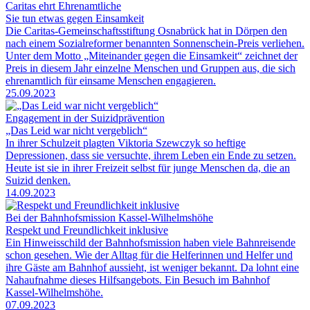
Caritas ehrt Ehrenamtliche
Sie tun etwas gegen Einsamkeit
Die Caritas-Gemeinschaftsstiftung Osnabrück hat in Dörpen den
nach einem Sozialreformer benannten Sonnenschein-Preis verliehen.
Unter dem Motto „Miteinander gegen die Einsamkeit“ zeichnet der
Preis in diesem Jahr einzelne Menschen und Gruppen aus, die sich
ehrenamtlich für einsame Menschen engagieren.
25.09.2023
Engagement in der Suizidprävention
„Das Leid war nicht vergeblich“
In ihrer Schulzeit plagten Viktoria Szewczyk so heftige
Depressionen, dass sie versuchte, ihrem Leben ein Ende zu setzen.
Heute ist sie in ihrer Freizeit selbst für junge Menschen da, die an
Suizid denken.
14.09.2023
Bei der Bahnhofsmission Kassel-Wilhelmshöhe
Respekt und Freundlichkeit inklusive
Ein Hinweisschild der Bahnhofsmission haben viele Bahnreisende
schon gesehen. Wie der Alltag für die Helferinnen und Helfer und
ihre Gäste am Bahnhof aussieht, ist weniger bekannt. Da lohnt eine
Nahaufnahme dieses Hilfsangebots. Ein Besuch im Bahnhof
Kassel-Wilhelmshöhe.
07.09.2023