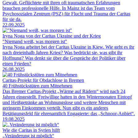
Gewalt. Geflüchtete mit ihren oft traumatischen Erfahrungen
brauchen professionelle Hilfe. In Mainz ist das Team vom
Psychosozialen Zentrum (PSZ) für Flucht und Trauma der Caritas
für sie da.
22.09.2025
Iryna Noga von der Caritas Ukraine und der Krieg
"Niemand weiß, was morgen ist"
Iryna Noga arbeitet bei der Caritas Ukraine in Kiew. Wie geht es ihr
nach dreieinhalb Jahren Krieg? Was bedrückt sie, was gibt ihr
Hoffnung? Was denkt sie über die Gespräche der Politiker über
einen Frieden?
26.08.2025
Caritas-Projekt für Obdachlose in Bremen
40 Frühstückstüten zum Mitnehmen
Das Bremer Caritas-Projekt „Wärme auf Rädern“ wird nach 24
Jahren eingestellt. Freiwillige hatten in den Wintermonaten Eintopf
und Heißgetränke an Wohnungslose und weitere Menschen mit
geringem Einkommen verteilt. Nun gibt es ein anderes
Betätigungsfeld für ehrenamtlich Engagierte: das „Schnoor-Anbiet“.
19.08.2025
Wie die Caritas in Syrien hilft
„Veränderung ist möglich“