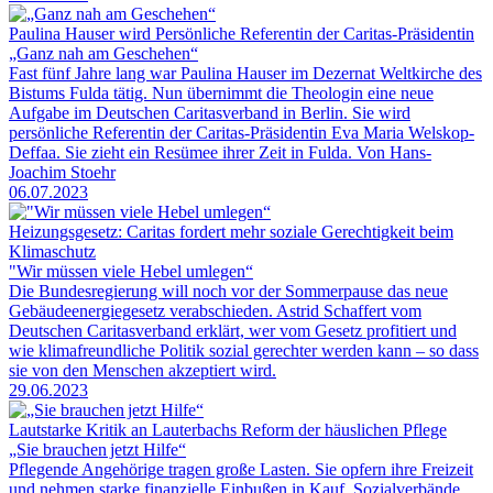
Paulina Hauser wird Persönliche Referentin der Caritas-Präsidentin
„Ganz nah am Geschehen“
Fast fünf Jahre lang war Paulina Hauser im Dezernat Weltkirche des
Bistums Fulda tätig. Nun übernimmt die Theologin eine neue
Aufgabe im Deutschen Caritasverband in Berlin. Sie wird
persönliche Referentin der Caritas-Präsidentin Eva Maria Welskop-
Deffaa. Sie zieht ein Resümee ihrer Zeit in Fulda. Von Hans-
Joachim Stoehr
06.07.2023
Heizungsgesetz: Caritas fordert mehr soziale Gerechtigkeit beim
Klimaschutz
"Wir müssen viele Hebel umlegen“
Die Bundesregierung will noch vor der Sommerpause das neue
Gebäudeenergiegesetz verabschieden. Astrid Schaffert vom
Deutschen Caritasverband erklärt, wer vom Gesetz profitiert und
wie klimafreundliche Politik sozial gerechter werden kann – so dass
sie von den Menschen akzeptiert wird.
29.06.2023
Lautstarke Kritik an Lauterbachs Reform der häuslichen Pflege
„Sie brauchen jetzt Hilfe“
Pflegende Angehörige tragen große Lasten. Sie opfern ihre Freizeit
und nehmen starke finanzielle Einbußen in Kauf. Sozialverbände