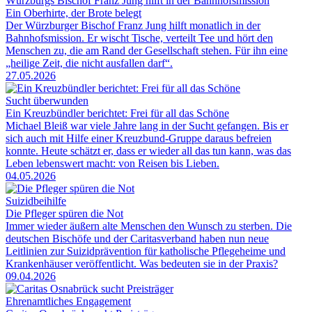
Würzburgs Bischof Franz Jung hilft in der Bahnhofsmission
Ein Oberhirte, der Brote belegt
Der Würzburger Bischof Franz Jung hilft monatlich in der
Bahnhofsmission. Er wischt Tische, verteilt Tee und hört den
Menschen zu, die am Rand der Gesellschaft stehen. Für ihn eine
„heilige Zeit, die nicht ausfallen darf“.
27.05.2026
Sucht überwunden
Ein Kreuzbündler berichtet: Frei für all das Schöne
Michael Bleiß war viele Jahre lang in der Sucht gefangen. Bis er
sich auch mit Hilfe einer Kreuzbund-Gruppe daraus befreien
konnte. Heute schätzt er, dass er wieder all das tun kann, was das
Leben lebenswert macht: von Reisen bis Lieben.
04.05.2026
Suizidbeihilfe
Die Pfleger spüren die Not
Immer wieder äußern alte Menschen den Wunsch zu sterben. Die
deutschen Bischöfe und der Caritasverband haben nun neue
Leitlinien zur Suizidprävention für katholische Pflegeheime und
Krankenhäuser veröffentlicht. Was bedeuten sie in der Praxis?
09.04.2026
Ehrenamtliches Engagement