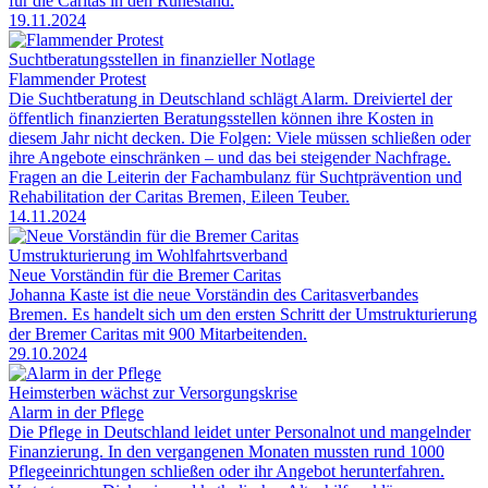
für die Caritas in den Ruhestand.
19.11.2024
Suchtberatungsstellen in finanzieller Notlage
Flammender Protest
Die Suchtberatung in Deutschland schlägt Alarm. Dreiviertel der
öffentlich finanzierten Beratungsstellen können ihre Kosten in
diesem Jahr nicht decken. Die Folgen: Viele müssen schließen oder
ihre Angebote einschränken – und das bei steigender Nachfrage.
Fragen an die Leiterin der Fachambulanz für Suchtprävention und
Rehabilitation der Caritas Bremen, Eileen Teuber.
14.11.2024
Umstrukturierung im Wohlfahrtsverband
Neue Vorständin für die Bremer Caritas
Johanna Kaste ist die neue Vorständin des Caritasverbandes
Bremen. Es handelt sich um den ersten Schritt der Umstrukturierung
der Bremer Caritas mit 900 Mitarbeitenden.
29.10.2024
Heimsterben wächst zur Versorgungskrise
Alarm in der Pflege
Die Pflege in Deutschland leidet unter Personalnot und mangelnder
Finanzierung. In den vergangenen Monaten mussten rund 1000
Pflegeeinrichtungen schließen oder ihr Angebot herunterfahren.