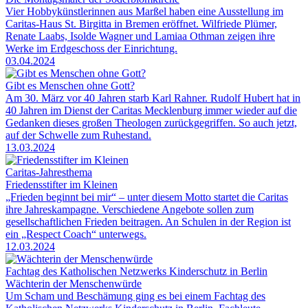
Vier Hobbykünstlerinnen aus Marßel haben eine Ausstellung im
Caritas-Haus St. Birgitta in Bremen eröffnet. Wilfriede Plümer,
Renate Laabs, Isolde Wagner und Lamiaa Othman zeigen ihre
Werke im Erdgeschoss der Einrichtung.
03.04.2024
Gibt es Menschen ohne Gott?
Am 30. März vor 40 Jahren starb Karl Rahner. Rudolf Hubert hat in
40 Jahren im Dienst der Caritas Mecklenburg immer wieder auf die
Gedanken dieses großen Theologen zurückgegriffen. So auch jetzt,
auf der Schwelle zum Ruhestand.
13.03.2024
Caritas-Jahresthema
Friedensstifter im Kleinen
„Frieden beginnt bei mir“ – unter diesem Motto startet die Caritas
ihre Jahreskampagne. Verschiedene Angebote sollen zum
gesellschaftlichen Frieden beitragen. An Schulen in der Region ist
ein „Respect Coach“ unterwegs.
12.03.2024
Fachtag des Katholischen Netzwerks Kinderschutz in Berlin
Wächterin der Menschenwürde
Um Scham und Beschämung ging es bei einem Fachtag des