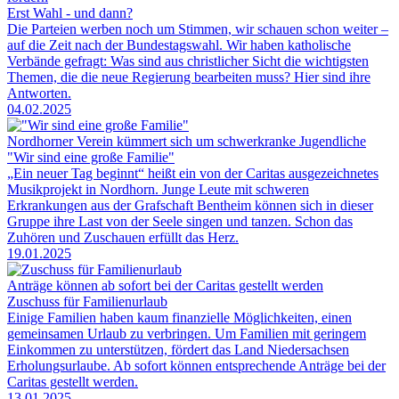
Erst Wahl - und dann?
Die Parteien werben noch um Stimmen, wir schauen schon weiter –
auf die Zeit nach der Bundestagswahl. Wir haben katholische
Verbände gefragt: Was sind aus christlicher Sicht die wichtigsten
Themen, die die neue Regierung bearbeiten muss? Hier sind ihre
Antworten.
04.02.2025
Nordhorner Verein kümmert sich um schwerkranke Jugendliche
"Wir sind eine große Familie"
„Ein neuer Tag beginnt“ heißt ein von der Caritas ausgezeichnetes
Musikprojekt in Nordhorn. Junge Leute mit schweren
Erkrankungen aus der Grafschaft Bentheim können sich in dieser
Gruppe ihre Last von der Seele singen und tanzen. Schon das
Zuhören und Zuschauen erfüllt das Herz.
19.01.2025
Anträge können ab sofort bei der Caritas gestellt werden
Zuschuss für Familienurlaub
Einige Familien haben kaum finanzielle Möglichkeiten, einen
gemeinsamen Urlaub zu verbringen. Um Familien mit geringem
Einkommen zu unterstützen, fördert das Land Niedersachsen
Erholungsurlaube. Ab sofort können entsprechende Anträge bei der
Caritas gestellt werden.
13.01.2025