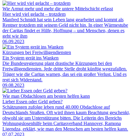
Wie Armut mehr und mehr die untere Mittelschicht erfasst
Hier wird viel gelacht – trotzdem
Manfred Schmidt hat sein Leben lang gearbeitet und kommt als
Rentner trotzdem mit seinem Geld nicht hin. In einer Wärmestube
der Caritas findet er Hilfe, Hoffnung – und Menschen, denen es
geht wie ihm
06.09.2023
Kürzungen bei Freiwilligendiensten
Ein System gerät ins Wanken
Die Bundesregierung plant drastische Kürzungen bei den
Freiwilligendiensten. Jede dritte Stelle droht künftig wegzufallen.
Träger wie die Caritas warnen, das sei ein großer Verlust. Und es
regt sich Widerstand.
09.08.2023
Wie man Obdachlosen am besten helfen kann
Lieber Essen oder Geld geben?
Schätzungen zufolge leben rund 40.000 Obdachlose auf
Deutschlands Straßen. Oft wird ihnen kaum Beachtung geschenkt,
obwohl sie um Unterstützung bitten. Die Leiterin des Bereichs
Wohnungslosenhilfe beim Caritasverband Hannover, Ramona
Ligendza, erklärt, wie man den Menschen am besten helfen kann.
07.07.2023