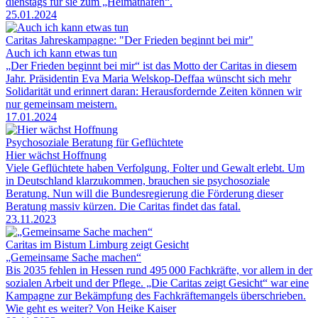
dienstags für sie zum „Heimathafen“.
25.01.2024
Caritas Jahreskampagne: "Der Frieden beginnt bei mir"
Auch ich kann etwas tun
„Der Frieden beginnt bei mir“ ist das Motto der Caritas in diesem
Jahr. Präsidentin Eva Maria Welskop-Deffaa wünscht sich mehr
Solidarität und erinnert daran: Herausfordernde Zeiten können wir
nur gemeinsam meistern.
17.01.2024
Psychosoziale Beratung für Geflüchtete
Hier wächst Hoffnung
Viele Geflüchtete haben Verfolgung, Folter und Gewalt erlebt. Um
in Deutschland klarzukommen, brauchen sie psychosoziale
Beratung. Nun will die Bundesregierung die Förderung dieser
Beratung massiv kürzen. Die Caritas findet das fatal.
23.11.2023
Caritas im Bistum Limburg zeigt Gesicht
„Gemeinsame Sache machen“
Bis 2035 fehlen in Hessen rund 495 000 Fachkräfte, vor allem in der
sozialen Arbeit und der Pflege. „Die Caritas zeigt Gesicht“ war eine
Kampagne zur Bekämpfung des Fachkräftemangels überschrieben.
Wie geht es weiter? Von Heike Kaiser