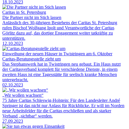
18.10.2023
Caritas in St. Petersburg
Die Partner nicht im Stich lassen
Anlässlich des 30-jährigen Bestehens der Caritas St. Petersburg
rufen Bischof Wolfgang Ipolt und Verantwortliche der Caritas
Görlitz dazu auf, das dortige Engagement weiter tatkräftig zu
unterstützen.
12.10.2023
Einweihung der neuen Häuser in Twistringen am 6. Oktober
Caritas-Beratungsstelle zieht um
Das Stephanswerk hat in Twistringen neu gebaut. Ein Haus nutzt
der Caritasverband komplett für verschiedene Dienste, in einem
zweiten Haus ist eine Tagesstätte für seelisch kranke Menschen
untergebracht.
02.10.2023
„Wir wollen wachsen“
75 Jahre Caritas Schleswig-Holstein: Für den Landesleiter André
Springer ist das nicht nur Anlass für Rückblicke. Er will im Norden
neue Arbeitsfelder für die Caritas erschließen und als starker
Verband „sichtbar“ werden.
27.09.2023