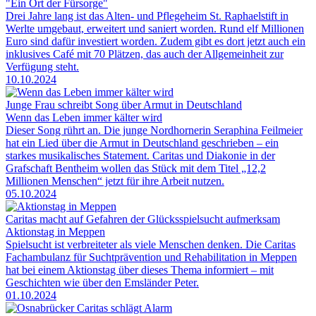
"Ein Ort der Fürsorge"
Drei Jahre lang ist das Alten- und Pflegeheim St. Raphaelstift in
Werlte umgebaut, erweitert und saniert worden. Rund elf Millionen
Euro sind dafür investiert worden. Zudem gibt es dort jetzt auch ein
inklusives Café mit 70 Plätzen, das auch der Allgemeinheit zur
Verfügung steht.
10.10.2024
Junge Frau schreibt Song über Armut in Deutschland
Wenn das Leben immer kälter wird
Dieser Song rührt an. Die junge Nordhornerin Seraphina Feilmeier
hat ein Lied über die Armut in Deutschland geschrieben – ein
starkes musikalisches Statement. Caritas und Diakonie in der
Grafschaft Bentheim wollen das Stück mit dem Titel „12,2
Millionen Menschen“ jetzt für ihre Arbeit nutzen.
05.10.2024
Caritas macht auf Gefahren der Glücksspielsucht aufmerksam
Aktionstag in Meppen
Spielsucht ist verbreiteter als viele Menschen denken. Die Caritas
Fachambulanz für Suchtprävention und Rehabilitation in Meppen
hat bei einem Aktionstag über dieses Thema informiert – mit
Geschichten wie über den Emsländer Peter.
01.10.2024