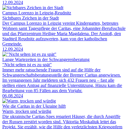
12.09.2024
Campus Lorenzo in Leipzig-Reudnitz
Sichtbares Zeichen in der Stadt
Der Campus Lorenzo in Leipzig vereint Kindergarten, betreutes
Wohnen samt Tagespflege der Caritas, eine Johanniter-Berufsschule
und das Pfarrzentrum Heilige Maria Magdalena. Der Anstoß, den
Stadtteil Reudnitz aufzuwerten, kam von der katholischen
Gemeinde.
12.09.2024
Lange Wartezeiten in der Schwangerenberatung
"Nicht selten ist es zu spät"
Immer mehr ratsuchende Frauen sind auf die Hilfe der
Schwangerschaftsberatungsstelle der Bremer Caritas angewiesen.
Im vergangenen Jahr meldeten sich 432 Frauen neu – fast alle
stellten einen Antrag auf finanzielle Unterstützung. Hinzu kam die
Bearbeitung von 85 Fällen aus dem Vorjahr.
06.08.2024
Wie die Caritas in der Ukraine hilft
Warm, trocken und würdig
Die ukrainische Caritas-Spes repariert Häuser, die durch Angriffe
der Russen zerstört worden sind. Viktoriia Moskaliuk leitet das
Projekt. Sie erzählt, wie die Hilfe den verletzlichsten Kriegsopfern