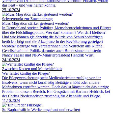
Vertreter von Diakonie und katholischer Altenhilfe erklären, woran
das liegt – und was helfen könnte.
25.10.2024
Schwerpunkt zur Zuwanderung
Muss Migration stärker gesteuert werden?
In Deutschland streiten Politiker, Menschenrechtlerinnen und Bürger
über die Flüchtlingspolitik: Wer darf kommen? Wer darf bleiben?
Und wie können gleichzeitig die Würde von Schutzbedürftigen
berücksichtigt und die Akzeptanz in der Bevölkerung gesteigert
werden? Beiträge von Vertreterinnen und Vertretern aus Kirche,
Gesellschaft und Politik, darunter auch Bundesinnenministerin
Nancy Faeser und NRW-Ministerpräsident Hendrik Wüst.
24.10.2024
Zwischen Kosten und Menschlichkeit
Wer leistet künftig die Pflege?
Die Pflegeversicherung steht Medienberichten zufolge vor der
Insolvenz, wenn nicht kurzfristig Beiträge erhöht oder andere
Maßnahmen ergriffen werden. Doch das ist längst nicht das einzige
Problem in diesem Bereich. Ein Gespräch mit Barbara Heidrich, bei
der Caritas Niedersachsen zuständig für Altenhilfe und Pflege.
11.10.2024
St. Raphaelstift in Werlte umgebaut und erweitert