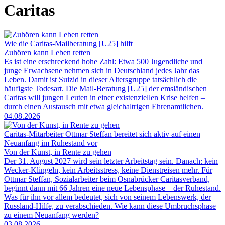
Caritas
Wie die Caritas-Mailberatung [U25] hilft
Zuhören kann Leben retten
Es ist eine erschreckend hohe Zahl: Etwa 500 Jugendliche und
junge Erwachsene nehmen sich in Deutschland jedes Jahr das
Leben. Damit ist Suizid in dieser Altersgruppe tatsächlich die
häufigste Todesart. Die Mail-Beratung [U25] der emsländischen
Caritas will jungen Leuten in einer existenziellen Krise helfen –
durch einen Austausch mit etwa gleichaltrigen Ehrenamtlichen.
04.08.2026
Caritas-Mitarbeiter Ottmar Steffan bereitet sich aktiv auf einen
Neuanfang im Ruhestand vor
Von der Kunst, in Rente zu gehen
Der 31. August 2027 wird sein letzter Arbeitstag sein. Danach: kein
Wecker-Klingeln, kein Arbeitsstress, keine Dienstreisen mehr. Für
Ottmar Steffan, Sozialarbeiter beim Osnabrücker Caritasverband,
beginnt dann mit 66 Jahren eine neue Lebensphase – der Ruhestand.
Was für ihn vor allem bedeutet, sich von seinem Lebenswerk, der
Russland-Hilfe, zu verabschieden. Wie kann diese Umbruchsphase
zu einem Neuanfang werden?
03.08.2026