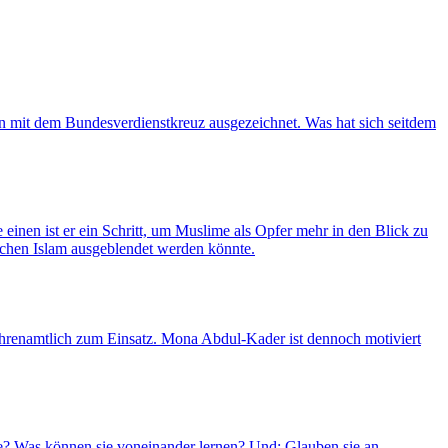
in mit dem Bundesverdienstkreuz ausgezeichnet. Was hat sich seitdem
e einen ist er ein Schritt, um Muslime als Opfer mehr in den Blick zu
ischen Islam ausgeblendet werden könnte.
ehrenamtlich zum Einsatz. Mona Abdul-Kader ist dennoch motiviert
sie? Was können sie voneinander lernen? Und: Glauben sie an