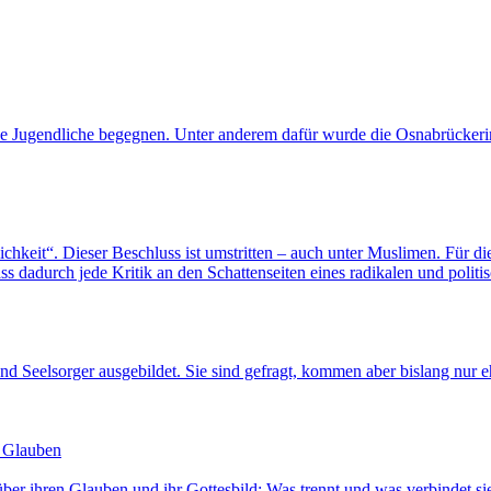
sche Jugendliche begegnen. Unter anderem dafür wurde die Osnabrücker
ichkeit“. Dieser Beschluss ist umstritten – auch unter Muslimen. Für di
ss dadurch jede Kritik an den Schattenseiten eines radikalen und polit
 Seelsorger ausgebildet. Sie sind gefragt, kommen aber bislang nur 
n Glauben
n über ihren Glauben und ihr Gottesbild: Was trennt und was verbindet 