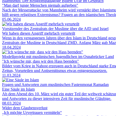
Islamismus: Der Religionspädagoge Bülent Ucar im Gespräch
"Man darf junge Menschen niemals aufgeben"
Nach der Messerattacke von Mannheim wird verstärkt über Islamismus
hilft gegen religiösen Extremismus? Fragen an den islamischen Theo
05.06.2024
Vorsitzender des Zentralrats der Muslime über die AfD und Israel
Wir haben diesen Angriff mehrfach verurteilt
Wenn in den vergangenen Jahren über den Islam in Deutschland gespr
Zentralrats der Muslime in Deutschland ZMD. Anfang März gab Mazy
18.04.2024
Modellprojekt mit muslimischen Jugendlichen im Osnabrücker Land
"Ich wünsche mir, dass wir den Hass beenden"
Bilder vom Krieg in Nahost erzeugen auch in Deutschland starke Emo
Zeitun, Vorurteilen und Antisemitismus etwas entgegenzusetzen.
11.03.2024
Fragen und Antworten zum muslimischen Fastenmonat Ramadan
Eine Säule im Islam
Ab dem Abend des 10. März wird ein guter Teil der weltweit schätzu
und Antworten zu dieser intensiven Zeit für muslimische Gläubige.
08.03.2024
Wider dem Glaubensverlust
„Ich möchte Urvertrauen vermitteln“