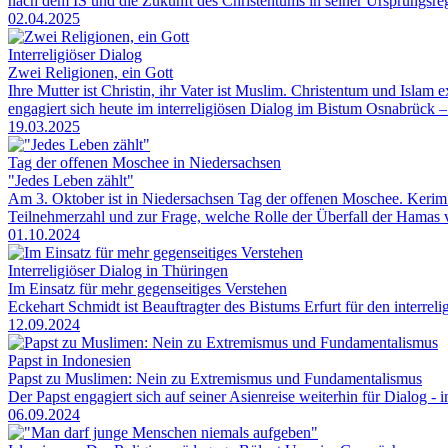
nach dem IS und die Zukunft des Christentums in seiner Ursprungsre
02.04.2025
Interreligiöser Dialog
Zwei Religionen, ein Gott
Ihre Mutter ist Christin, ihr Vater ist Muslim. Christentum und Islam e
engagiert sich heute im interreligiösen Dialog im Bistum Osnabrück
19.03.2025
Tag der offenen Moschee in Niedersachsen
"Jedes Leben zählt"
Am 3. Oktober ist in Niedersachsen Tag der offenen Moschee. Kerim
Teilnehmerzahl und zur Frage, welche Rolle der Überfall der Hamas
01.10.2024
Interreligiöser Dialog in Thüringen
Im Einsatz für mehr gegenseitiges Verstehen
Eckehart Schmidt ist Beauftragter des Bistums Erfurt für den interreli
12.09.2024
Papst in Indonesien
Papst zu Muslimen: Nein zu Extremismus und Fundamentalismus
Der Papst engagiert sich auf seiner Asienreise weiterhin für Dialog -
06.09.2024