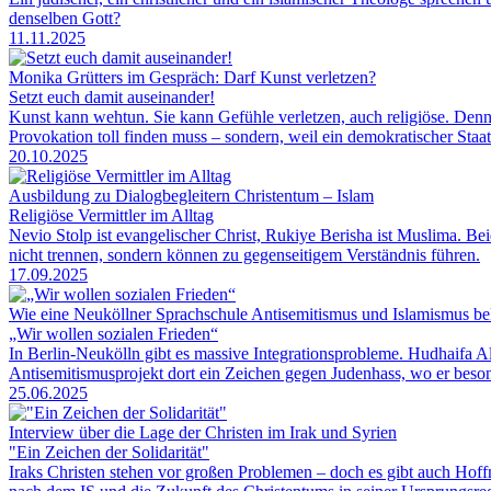
denselben Gott?
11.11.2025
Monika Grütters im Gespräch: Darf Kunst verletzen?
Setzt euch damit auseinander!
Kunst kann wehtun. Sie kann Gefühle verletzen, auch religiöse. Denno
Provokation toll finden muss – sondern, weil ein demokratischer Staat
20.10.2025
Ausbildung zu Dialogbegleitern Christentum – Islam
Religiöse Vermittler im Alltag
Nevio Stolp ist evangelischer Christ, Rukiye Berisha ist Muslima. B
nicht trennen, sondern können zu gegenseitigem Verständnis führen.
17.09.2025
Wie eine Neuköllner Sprachschule Antisemitismus und Islamismus b
„Wir wollen sozialen Frieden“
In Berlin-Neukölln gibt es massive Integrationsprobleme. Hudhaifa A
Antisemitismusprojekt dort ein Zeichen gegen Judenhass, wo er besonde
25.06.2025
Interview über die Lage der Christen im Irak und Syrien
"Ein Zeichen der Solidarität"
Iraks Christen stehen vor großen Problemen – doch es gibt auch Hof