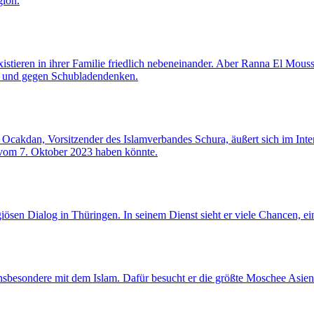
gion.
xistieren in ihrer Familie friedlich nebeneinander. Aber Ranna El Moussa
 – und gegen Schubladendenken.
 Ocakdan, Vorsitzender des Islamverbandes Schura, äußert sich im I
 vom 7. Oktober 2023 haben könnte.
giösen Dialog in Thüringen. In seinem Dienst sieht er viele Chancen, ein
 insbesondere mit dem Islam. Dafür besucht er die größte Moschee Asiens