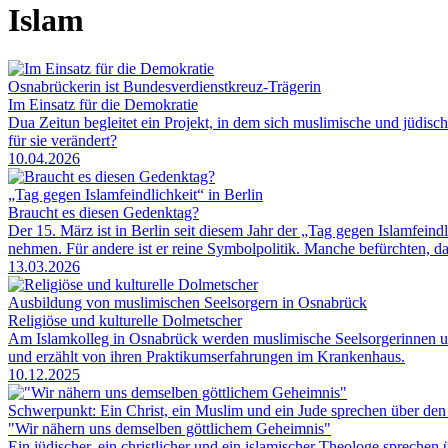
Islam
Osnabrückerin ist Bundesverdienstkreuz-Trägerin
Im Einsatz für die Demokratie
Dua Zeitun begleitet ein Projekt, in dem sich muslimische und jüdi
für sie verändert?
10.04.2026
„Tag gegen Islamfeindlichkeit“ in Berlin
Braucht es diesen Gedenktag?
Der 15. März ist in Berlin seit diesem Jahr der „Tag gegen Islamfeindl
nehmen. Für andere ist er reine Symbolpolitik. Manche befürchten, da
13.03.2026
Ausbildung von muslimischen Seelsorgern in Osnabrück
Religiöse und kulturelle Dolmetscher
Am Islamkolleg in Osnabrück werden muslimische Seelsorgerinnen und
und erzählt von ihren Praktikumserfahrungen im Krankenhaus.
10.12.2025
Schwerpunkt: Ein Christ, ein Muslim und ein Jude sprechen über de
"Wir nähern uns demselben göttlichem Geheimnis"
Ein jüdischer, ein christlicher und ein islamischer Theologe spreche