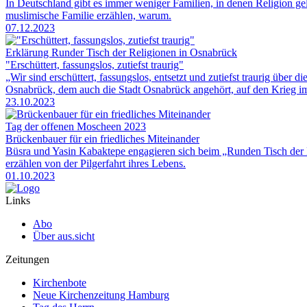
In Deutschland gibt es immer weniger Familien, in denen Religion gel
muslimische Familie erzählen, warum.
07.12.2023
Erklärung Runder Tisch der Religionen in Osnabrück
"Erschüttert, fassungslos, zutiefst traurig"
„Wir sind erschüttert, fassungslos, entsetzt und zutiefst traurig über 
Osnabrück, dem auch die Stadt Osnabrück angehört, auf den Krieg im
23.10.2023
Tag der offenen Moscheen 2023
Brückenbauer für ein friedliches Miteinander
Büsra und Yasin Kabaktepe engagieren sich beim „Runden Tisch der
erzählen von der Pilgerfahrt ihres Lebens.
01.10.2023
Links
Abo
Über aus.sicht
Zeitungen
Kirchenbote
Neue Kirchenzeitung Hamburg