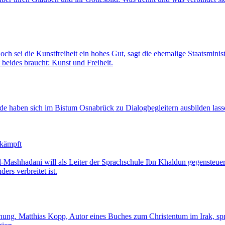
ch sei die Kunstfreiheit ein hohes Gut, sagt die ehemalige Staatsminis
 beides braucht: Kunst und Freiheit.
eide haben sich im Bistum Osnabrück zu Dialogbegleitern ausbilden lass
ekämpft
l-Mashhadani will als Leiter der Sprachschule Ibn Khaldun gegensteuer
rs verbreitet ist.
fnung. Matthias Kopp, Autor eines Buches zum Christentum im Irak, sp