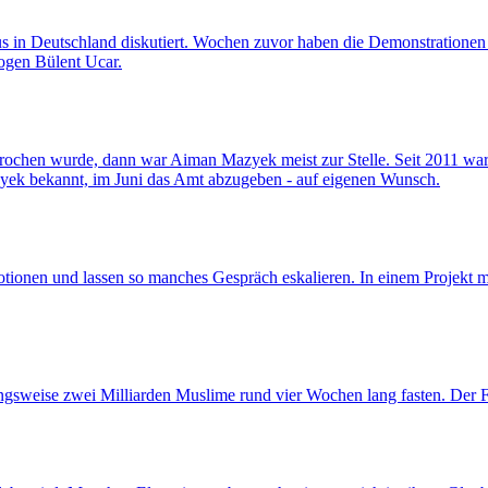
 in Deutschland diskutiert. Wochen zuvor haben die Demonstrationen 
logen Bülent Ucar.
ochen wurde, dann war Aiman Mazyek meist zur Stelle. Seit 2011 war 
ek bekannt, im Juni das Amt abzugeben - auf eigenen Wunsch.
tionen und lassen so manches Gespräch eskalieren. In einem Projekt 
ngsweise zwei Milliarden Muslime rund vier Wochen lang fasten. Der 