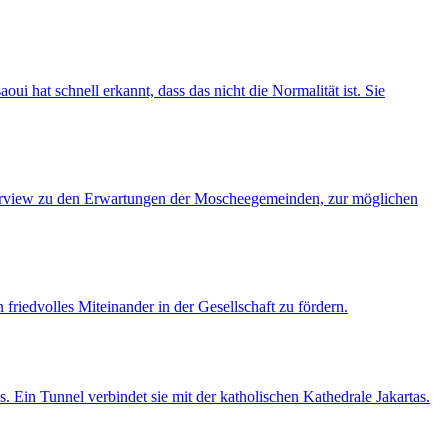
oui hat schnell erkannt, dass das nicht die Normalität ist. Sie
nterview zu den Erwartungen der Moscheegemeinden, zur möglichen
 friedvolles Miteinander in der Gesellschaft zu fördern.
. Ein Tunnel verbindet sie mit der katholischen Kathedrale Jakartas.