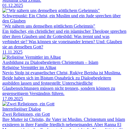
Muslima Dua Zeitun.
01.12.2025
Schwerpunkt: Ein Christ, ein Muslim und ein Jude sprechen über
den Glauben
"Wir nähern uns demselben göttlichem Geheimnis"
Ein jüdischer, ein christlicher und ein islamischer Theologe sprechen
über ihren Glauben und ihr Gottesbild: Was trennt und was
verbindet sie? Was können sie voneinander lernen? Und: Glauben
sie an denselben Gott?
11.11.2025
Ausbildung zu Dialogbegleitern Christentum – Islam
Religiöse Vermittler im Alltag
Nevio Stolp ist evangelischer Christ, Rukiye Berisha ist Muslima.
Beide haben sich im Bistum Osnabrück zu Dialogbegleitern
ausbilden lassen und festgestellt: Unterschiedliche
Glaubensrichtungen müssen nicht trennen, sondern können zu
gegenseitigem Verständnis führen.
17.09.2025
Interreligiöser Dialog
Zwei Religionen, ein Gott
Ihre Mutter ist Christin, ihr Vater ist Muslim. Christentum und Islam
existieren in ihrer Familie friedlich nebeneinander. Aber Ranna El