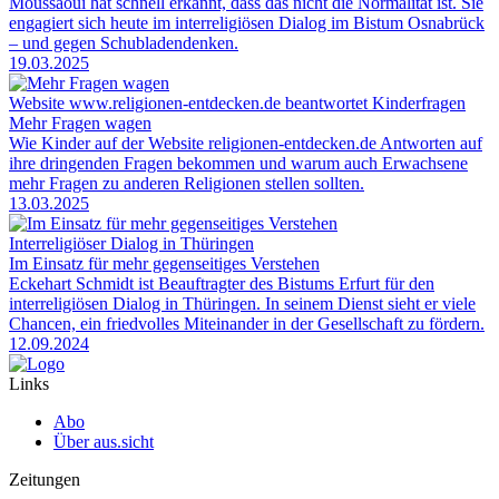
Moussaoui hat schnell erkannt, dass das nicht die Normalität ist. Sie
engagiert sich heute im interreligiösen Dialog im Bistum Osnabrück
– und gegen Schubladendenken.
19.03.2025
Website www.religionen-entdecken.de beantwortet Kinderfragen
Mehr Fragen wagen
Wie Kinder auf der Website religionen-entdecken.de Antworten auf
ihre dringenden Fragen bekommen und warum auch Erwachsene
mehr Fragen zu anderen Religionen stellen sollten.
13.03.2025
Interreligiöser Dialog in Thüringen
Im Einsatz für mehr gegenseitiges Verstehen
Eckehart Schmidt ist Beauftragter des Bistums Erfurt für den
interreligiösen Dialog in Thüringen. In seinem Dienst sieht er viele
Chancen, ein friedvolles Miteinander in der Gesellschaft zu fördern.
12.09.2024
Links
Abo
Über aus.sicht
Zeitungen