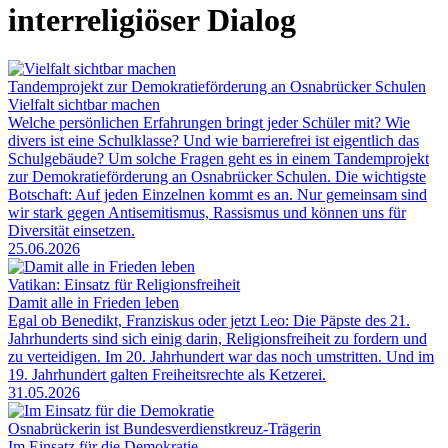
interreligiöser Dialog
Tandemprojekt zur Demokratieförderung an Osnabrücker Schulen
Vielfalt sichtbar machen
Welche persönlichen Erfahrungen bringt jeder Schüler mit? Wie
divers ist eine Schulklasse? Und wie barrierefrei ist eigentlich das
Schulgebäude? Um solche Fragen geht es in einem Tandemprojekt
zur Demokratieförderung an Osnabrücker Schulen. Die wichtigste
Botschaft: Auf jeden Einzelnen kommt es an. Nur gemeinsam sind
wir stark gegen Antisemitismus, Rassismus und können uns für
Diversität einsetzen.
25.06.2026
Vatikan: Einsatz für Religionsfreiheit
Damit alle in Frieden leben
Egal ob Benedikt, Franziskus oder jetzt Leo: Die Päpste des 21.
Jahrhunderts sind sich einig darin, Religionsfreiheit zu fordern und
zu verteidigen. Im 20. Jahrhundert war das noch umstritten. Und im
19. Jahrhundert galten Freiheitsrechte als Ketzerei.
31.05.2026
Osnabrückerin ist Bundesverdienstkreuz-Trägerin
Im Einsatz für die Demokratie