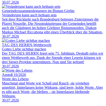
30.07.2026
Gemeindezusammenlegungen im Bistum Görlitz
Veränderung kann auch heilsam sein
Seit ihrer Rückkehr nach Brandenburg betreuen Zisterzienser die
Pfarrei Neuzelle. Die Neustrukturierung der Gemeinden betrifft
auch die Gläubigen im hohen Görlitzer Bistumsnorden. Diakon
Markus Michael Riccabona gibt einen Überblick über die Situation.
30.07.2026
TAG DES HERRN-Wettbewerb
Gottes Liebe sichtbar machen
Der TAG DES HERRN feiert sein 75. Jubiläum. Deshalb rufen wir
einen Wettbewerb aus. Dank der Spende einer Leserin können wir
drei Sieger-Projekte unterstützen. Nun sind Sie gefragt!
30.07.2026
Anstoß 16/2026
Worte des Lebens
Manchmal sind Worte wie Schall und Rauch, sie vergehen
ungehört, hinterlassen keine Wirkung, sind leere, hohle Worte. Aber
es gibt auch Worte, die bleiben – sie hinterlassen bleibende
Wirkung.
30.07.2026