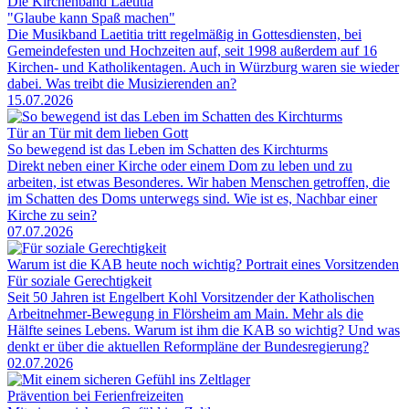
Die Kirchenband Laetitia
"Glaube kann Spaß machen"
Die Musikband Laetitia tritt regelmäßig in Gottesdiensten, bei
Gemeindefesten und Hochzeiten auf, seit 1998 außerdem auf 16
Kirchen- und Katholikentagen. Auch in Würzburg waren sie wieder
dabei. Was treibt die Musizierenden an?
15.07.2026
Tür an Tür mit dem lieben Gott
So bewegend ist das Leben im Schatten des Kirchturms
Direkt neben einer Kirche oder einem Dom zu leben und zu
arbeiten, ist etwas Besonderes. Wir haben Menschen getroffen, die
im Schatten des Doms unterwegs sind. Wie ist es, Nachbar einer
Kirche zu sein?
07.07.2026
Warum ist die KAB heute noch wichtig? Portrait eines Vorsitzenden
Für soziale Gerechtigkeit
Seit 50 Jahren ist Engelbert Kohl Vorsitzender der Katholischen
Arbeitnehmer-Bewegung in Flörsheim am Main. Mehr als die
Hälfte seines Lebens. Warum ist ihm die KAB so wichtig? Und was
denkt er über die aktuellen Reformpläne der Bundesregierung?
02.07.2026
Prävention bei Ferienfreizeiten