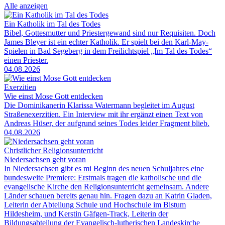
Alle anzeigen
Ein Katholik im Tal des Todes
Bibel, Gottesmutter und Priestergewand sind nur Requisiten. Doch
James Bleyer ist ein echter Katholik. Er spielt bei den Karl-May-
Spielen in Bad Segeberg in dem Freilichtspiel „Im Tal des Todes“
einen Priester.
04.08.2026
Exerzitien
Wie einst Mose Gott entdecken
Die Dominikanerin Klarissa Watermann begleitet im August
Straßenexerzitien. Ein Interview mit ihr ergänzt einen Text von
Andreas Hüser, der aufgrund seines Todes leider Fragment blieb.
04.08.2026
Christlicher Religionsunterricht
Niedersachsen geht voran
In Niedersachsen gibt es mi Beginn des neuen Schuljahres eine
bundesweite Premiere: Erstmals tragen die katholische und die
evangelische Kirche den Religionsunterricht gemeinsam. Andere
Länder schauen bereits genau hin. Fragen dazu an Katrin Gladen,
Leiterin der Abteilung Schule und Hochschule im Bistum
Hildesheim, und Kerstin Gäfgen-Track, Leiterin der
Bildungsabteilung der Evangelisch-lutherischen Landeskirche