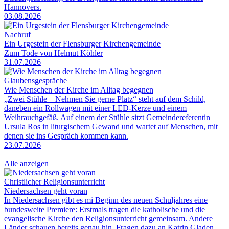
Hannovers.
03.08.2026
Nachruf
Ein Urgestein der Flensburger Kirchengemeinde
Zum Tode von Helmut Köhler
31.07.2026
Glaubensgespräche
Wie Menschen der Kirche im Alltag begegnen
„Zwei Stühle – Nehmen Sie gerne Platz“ steht auf dem Schild,
daneben ein Rollwagen mit einer LED-Kerze und einem
Weihrauchgefäß. Auf einem der Stühle sitzt Gemeindereferentin
Ursula Ros in liturgischem Gewand und wartet auf Menschen, mit
denen sie ins Gespräch kommen kann.
23.07.2026
Alle anzeigen
Christlicher Religionsunterricht
Niedersachsen geht voran
In Niedersachsen gibt es mi Beginn des neuen Schuljahres eine
bundesweite Premiere: Erstmals tragen die katholische und die
evangelische Kirche den Religionsunterricht gemeinsam. Andere
Länder schauen bereits genau hin. Fragen dazu an Katrin Gladen,