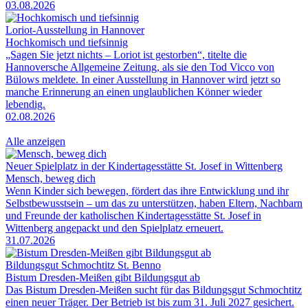
03.08.2026
Loriot-Ausstellung in Hannover
Hochkomisch und tiefsinnig
„Sagen Sie jetzt nichts – Loriot ist gestorben“, titelte die
Hannoversche Allgemeine Zeitung, als sie den Tod Vicco von
Bülows meldete. In einer Ausstellung in Hannover wird jetzt so
manche Erinnerung an einen unglaublichen Könner wieder
lebendig.
02.08.2026
Alle anzeigen
Neuer Spielplatz in der Kindertagesstätte St. Josef in Wittenberg
Mensch, beweg dich
Wenn Kinder sich bewegen, fördert das ihre Entwicklung und ihr
Selbstbewusstsein – um das zu unterstützen, haben Eltern, Nachbarn
und Freunde der katholischen Kindertagesstätte St. Josef in
Wittenberg angepackt und den Spielplatz erneuert.
31.07.2026
Bildungsgut Schmochtitz St. Benno
Bistum Dresden-Meißen gibt Bildungsgut ab
Das Bistum Dresden-Meißen sucht für das Bildungsgut Schmochtitz
einen neuer Träger. Der Betrieb ist bis zum 31. Juli 2027 gesichert.