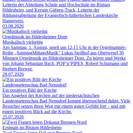
Leiterin der Abteilung Schule und Hochschule im Bistum
Hildesheim, und Kerstin Gäfgen-Track, Leiterin der
Bildungsabteilung der Evangelisch-lutherischen Landeskirche
Hannovers.
03.08.2026
Orgelmusik im Hildesheimer Dom
Musikalisch vielseitig
Am Samstag, 1. August, spielt um 12.15 Uhr in der Orgelmatinée-
Reihe „SamstagMittagsMusik“ Lukas Stollhof aus Oberwesel 30
Minuten Orgelmusik im Hildesheimer Dom. Zu hören sind Werke
von Johann Sebastian Bach, POP’n’PIPES, Robert Schumann und
Herbert Brewer.
28.07.2026
Landesgartenschau Bad Nenndorf
Ein positives Bild der Kirche
Das Angebot der Kirchen auf der niedersächsischen
Landesgartenschau Bad Nenndorf kommt überraschend daher. Viele
Besucher setzen ihren Weg mit einem guten Gefühl fort – und mit
einem positiven Blick auf die Kirche.
25.07.2026
Erstmals im Bistum Hildesheim
Zwei Frauen leiten Dekanat Bremen-Nord