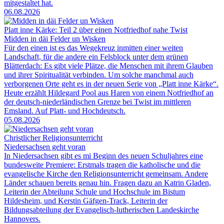
mitgestaltet hat.
06.08.2026
Platt inne Kärke: Teil 2 über einen Notfriedhof nahe Twist
Midden in däi Felder un Wisken
Für den einen ist es das Wegekreuz inmitten einer weiten
Landschaft, für die andere ein Felsblock unter dem grünen
Blätterdach: Es gibt viele Plätze, die Menschen mit ihrem Glauben
und ihrer Spiritualität verbinden. Um solche manchmal auch
verborgenen Orte geht es in der neuen Serie von „Platt inne Kärke“.
Heute erzählt Hildegard Pool aus Haren von einem Notfriedhof an
der deutsch-niederländischen Grenze bei Twist im mittleren
Emsland. Auf Platt- und Hochdeutsch.
05.08.2026
Christlicher Religionsunterricht
Niedersachsen geht voran
In Niedersachsen gibt es mi Beginn des neuen Schuljahres eine
bundesweite Premiere: Erstmals tragen die katholische und die
evangelische Kirche den Religionsunterricht gemeinsam. Andere
Länder schauen bereits genau hin. Fragen dazu an Katrin Gladen,
Leiterin der Abteilung Schule und Hochschule im Bistum
Hildesheim, und Kerstin Gäfgen-Track, Leiterin der
Bildungsabteilung der Evangelisch-lutherischen Landeskirche
Hannovers.