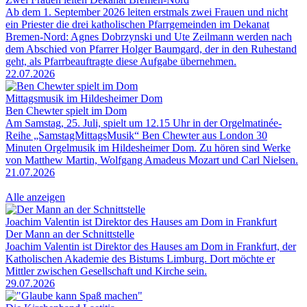
Ab dem 1. September 2026 leiten erstmals zwei Frauen und nicht
ein Priester die drei katholischen Pfarrgemeinden im Dekanat
Bremen-Nord: Agnes Dobrzynski und Ute Zeilmann werden nach
dem Abschied von Pfarrer Holger Baumgard, der in den Ruhestand
geht, als Pfarrbeauftragte diese Aufgabe übernehmen.
22.07.2026
Mittagsmusik im Hildesheimer Dom
Ben Chewter spielt im Dom
Am Samstag, 25. Juli, spielt um 12.15 Uhr in der Orgelmatinée-
Reihe „SamstagMittagsMusik“ Ben Chewter aus London 30
Minuten Orgelmusik im Hildesheimer Dom. Zu hören sind Werke
von Matthew Martin, Wolfgang Amadeus Mozart und Carl Nielsen.
21.07.2026
Alle anzeigen
Joachim Valentin ist Direktor des Hauses am Dom in Frankfurt
Der Mann an der Schnittstelle
Joachim Valentin ist Direktor des Hauses am Dom in Frankfurt, der
Katholischen Akademie des Bistums Limburg. Dort möchte er
Mittler zwischen Gesellschaft und Kirche sein.
29.07.2026