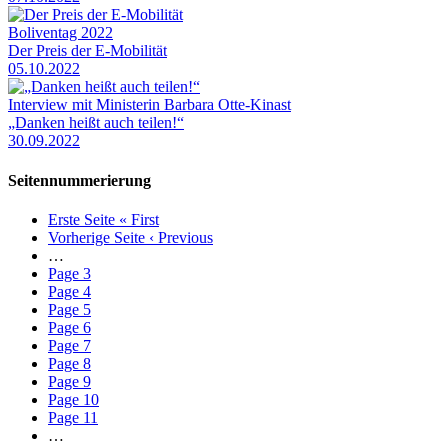
Boliventag 2022
Der Preis der E-Mobilität
05.10.2022
Interview mit Ministerin Barbara Otte-Kinast
„Danken heißt auch teilen!“
30.09.2022
Seitennummerierung
Erste Seite
« First
Vorherige Seite
‹ Previous
…
Page
3
Page
4
Page
5
Page
6
Page
7
Page
8
Page
9
Page
10
Page
11
…