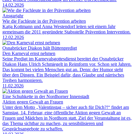
14.02.2026
Ansgarjahr
Wie die Fachleute in der Prävention arbeiten
Katja Kottmann und Anna Westendorf leiten seit einem Jahr
gemeinsam die 2011 gegründete Stabsstelle Prävention Intervention.
12.02.2026
Osnabrücker Diakon hält Büttenpredigt
Den Karneval ernst nehmen
Seine Predigt im Karnevalsgottesdienst bereitet der Osnabrücker
Diakon Hans Ulrich Schmiegelt in Reimform vor. Schon seit Jahren.
Das kommt bei vielen Menschen gut an. Denn: der Humor steht
über den Dingen. Ein Beispiel dafür, dass Glaube und närrisches
Treiben harmonieren.
11.02.2026
Eine Schuhkette in der Nordhorner Innenstadt
Aktion gegen Gewalt an Frauen
Unter dem Motto „Valentinstag – sicher auch für Dich?!“ findet am
Samstag, 14. Februar, eine öffentliche Aktion gegen Gewalt an
Frauen und Mädchen in Nordhorn statt. Ziel der Veranstaltung ist es,
das Thema sichtbar zu machen, zu sensibilisieren und
Gesprächsangebote zu schaffen.