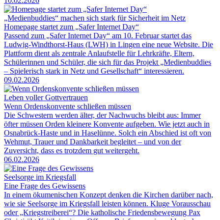
10.02.2026
„Medienbuddies“ machen sich stark für Sicherheit im Netz
Homepage startet zum „Safer Internet Day“
Passend zum „Safer Internet Day“ am 10. Februar startet das
Ludwig-Windthorst-Haus (LWH) in Lingen eine neue Website. Die
Plattform dient als zentrale Anlaufstelle für Lehrkräfte, Eltern,
Schülerinnen und Schüler, die sich für das Projekt „Medienbuddies
– Spielerisch stark in Netz und Gesellschaft“ interessieren.
09.02.2026
Leben voller Gottvertrauen
Wenn Ordenskonvente schließen müssen
Die Schwestern werden älter, der Nachwuchs bleibt aus: Immer
öfter müssen Orden kleinere Konvente aufgeben. Wie jetzt auch in
Osnabrück-Haste und in Haselünne. Solch ein Abschied ist oft von
Wehmut, Trauer und Dankbarkeit begleitet – und von der
Zuversicht, dass es trotzdem gut weitergeht.
06.02.2026
Seelsorge im Kriegsfall
Eine Frage des Gewissens
In einem ökumenischen Konzept denken die Kirchen darüber nach,
wie sie Seelsorge im Kriegsfall leisten können. Kluge Vorausschau
oder „Kriegstreiberei“? Die katholische Friedensbewegung Pax