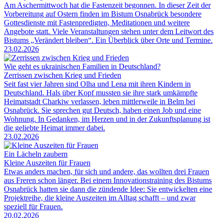
Am Aschermittwoch hat die Fastenzeit begonnen. In dieser Zeit der
Vorbereitung auf Ostern finden im Bistum Osnabrück besondere
Gottesdienste mit Fastenpredigten, Meditationen und weitere
Angebote statt. Viele Veranstaltungen stehen unter dem Leitwort des
Bistums „Verändert bleiben“. Ein Überblick über Orte und Termine.
23.02.2026
Wie geht es ukrainischen Familien in Deutschland?
Zerrissen zwischen Krieg und Frieden
Seit fast vier Jahren sind Olha und Lena mit ihren Kindern in
Deutschland. Hals über Kopf mussten sie ihre stark umkämpfte
Heimatstadt Charkiw verlassen, leben mittlerweile in Belm bei
Osnabrück. Sie sprechen gut Deutsch, haben einen Job und eine
Wohnung. In Gedanken, im Herzen und in der Zukunftsplanung ist
die geliebte Heimat immer dabei.
23.02.2026
Ein Lächeln zaubern
Kleine Auszeiten für Frauen
Etwas anders machen, für sich und andere, das wollten drei Frauen
aus Freren schon länger. Bei einem Innovationstraining des Bistums
Osnabrück hatten sie dann die zündende Idee: Sie entwickelten eine
Projektreihe, die kleine Auszeiten im Alltag schafft – und zwar
speziell für Frauen.
20.02.2026