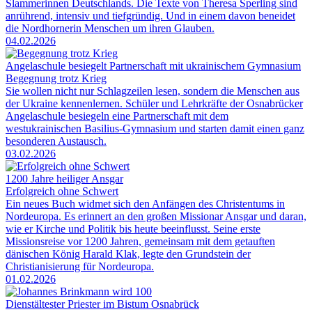
Slammerinnen Deutschlands. Die Texte von Theresa Sperling sind
anrührend, intensiv und tiefgründig. Und in einem davon beneidet
die Nordhornerin Menschen um ihren Glauben.
04.02.2026
Angelaschule besiegelt Partnerschaft mit ukrainischem Gymnasium
Begegnung trotz Krieg
Sie wollen nicht nur Schlagzeilen lesen, sondern die Menschen aus
der Ukraine kennenlernen. Schüler und Lehrkräfte der Osnabrücker
Angelaschule besiegeln eine Partnerschaft mit dem
westukrainischen Basilius-Gymnasium und starten damit einen ganz
besonderen Austausch.
03.02.2026
1200 Jahre heiliger Ansgar
Erfolgreich ohne Schwert
Ein neues Buch widmet sich den Anfängen des Christentums in
Nordeuropa. Es erinnert an den großen Missionar Ansgar und daran,
wie er Kirche und Politik bis heute beeinflusst. Seine erste
Missionsreise vor 1200 Jahren, gemeinsam mit dem getauften
dänischen König Harald Klak, legte den Grundstein der
Christianisierung für Nordeuropa.
01.02.2026
Dienstältester Priester im Bistum Osnabrück