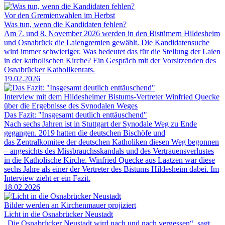
Vor den Gremienwahlen im Herbst
Was tun, wenn die Kandidaten fehlen?
Am 7. und 8. November 2026 werden in den Bistümern Hildesheim
und Osnabrück die Laiengremien gewählt. Die Kandidatensuche
wird immer schwieriger. Was bedeutet das für die Stellung der Laien
in der katholischen Kirche? Ein Gespräch mit der Vorsitzenden des
Osnabrücker Katholikenrats.
19.02.2026
Interview mit dem Hildesheimer Bistums-Vertreter Winfried Quecke
über die Ergebnisse des Synodalen Weges
Das Fazit: "Insgesamt deutlich enttäuschend"
Nach sechs Jahren ist in Stuttgart der Synodale Weg zu Ende
gegangen. 2019 hatten die deutschen Bischöfe und
das Zentralkomitee der deutschen Katholiken diesen Weg begonnen
– angesichts des Missbrauchsskandals und des Vertrauensverlustes
in die Katholische Kirche. Winfried Quecke aus Laatzen war diese
sechs Jahre als einer der Vertreter des Bistums Hildesheim dabei. Im
Interview zieht er ein Fazit.
18.02.2026
Bilder werden an Kirchenmauer projiziert
Licht in die Osnabrücker Neustadt
„Die Osnabrücker Neustadt wird nach und nach vergessen“, sagt