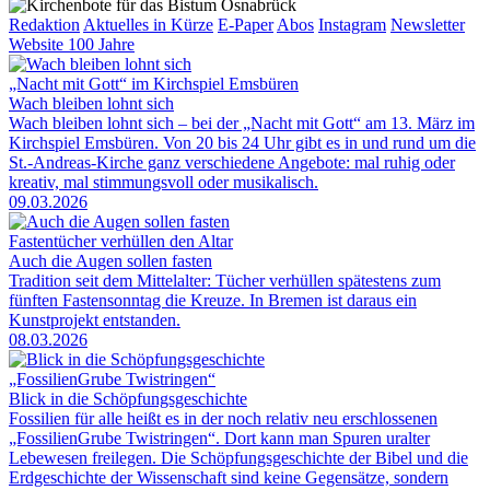
Redaktion
Aktuelles in Kürze
E-Paper
Abos
Instagram
Newsletter
Website 100 Jahre
„Nacht mit Gott“ im Kirchspiel Emsbüren
Wach bleiben lohnt sich
Wach bleiben lohnt sich – bei der „Nacht mit Gott“ am 13. März im
Kirchspiel Emsbüren. Von 20 bis 24 Uhr gibt es in und rund um die
St.-Andreas-Kirche ganz verschiedene Angebote: mal ruhig oder
kreativ, mal stimmungsvoll oder musikalisch.
09.03.2026
Fastentücher verhüllen den Altar
Auch die Augen sollen fasten
Tradition seit dem Mittelalter: Tücher verhüllen spätestens zum
fünften Fastensonntag die Kreuze. In Bremen ist daraus ein
Kunstprojekt entstanden.
08.03.2026
„FossilienGrube Twistringen“
Blick in die Schöpfungsgeschichte
Fossilien für alle heißt es in der noch relativ neu erschlossenen
„FossilienGrube Twistringen“. Dort kann man Spuren uralter
Lebewesen freilegen. Die Schöpfungsgeschichte der Bibel und die
Erdgeschichte der Wissenschaft sind keine Gegensätze, sondern