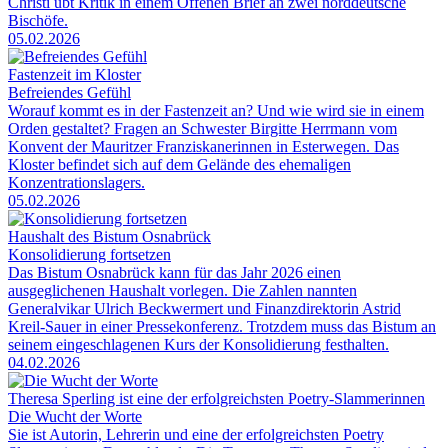
Christi übt Kritik in einem Offenen Brief an zwei norddeutsche
Bischöfe.
05.02.2026
Fastenzeit im Kloster
Befreiendes Gefühl
Worauf kommt es in der Fastenzeit an? Und wie wird sie in einem
Orden gestaltet? Fragen an Schwester Birgitte Herrmann vom
Konvent der Mauritzer Franziskanerinnen in Esterwegen. Das
Kloster befindet sich auf dem Gelände des ehemaligen
Konzentrationslagers.
05.02.2026
Haushalt des Bistum Osnabrück
Konsolidierung fortsetzen
Das Bistum Osnabrück kann für das Jahr 2026 einen
ausgeglichenen Haushalt vorlegen. Die Zahlen nannten
Generalvikar Ulrich Beckwermert und Finanzdirektorin Astrid
Kreil-Sauer in einer Pressekonferenz. Trotzdem muss das Bistum an
seinem eingeschlagenen Kurs der Konsolidierung festhalten.
04.02.2026
Theresa Sperling ist eine der erfolgreichsten Poetry-Slammerinnen
Die Wucht der Worte
Sie ist Autorin, Lehrerin und eine der erfolgreichsten Poetry