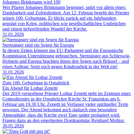
Johannes Brinkmann wird 100
Wer Pfarrer Johannes Brinkmann begegnet, spürt vor allem eines:
Dankbarkeit und Zufriedenheit. Am 12. Februar begeht der Priester
seinen 100. Geburtstag. Er blickt zurück auf ein Jahrhundert,
geprägt von Krieg, politischen wie gesellschaftlichen Umbrüchen
und einem tiefgreifenden Wandel der Kirche.
31.01.2026
Sternsinger sind ein Segen für Europa
In diesen Zeiten können das EU-Parlament und die Europäische
Kommission Unterstützung gebrauchen. Sternsinger aus Schleswig-
Holstein und Europa brachten ihnen den Segen nach Brüssel – und
einen Auftrag: Setzt euch gegen Kinderarbeit in der Welt ein!
31.01.2026
Zum 100. Geburtstag in Osnabrück
Ein Abend für Lothar Zenetti
Der 2019 verstorbene Priester Lothar Zenetti steht im Zentrum eines
Gottesdienstes in der Osnabrücker Kirche St. Franziskus am 6.
Februar um 19.30 Uhr. Zenetti ist Verfasser vieler spiritueller Texte
gewesen. Der Abend bekommt auch dadurch eine besondere
Atmosphäre, dass die Kirche zwei Tage später profaniert wird.
Fragen dazu an den emeritierten Domkapitular Reinhard Molitor.
30.01.2026