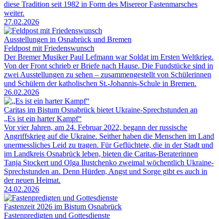
diese Tradition seit 1982 in Form des Misereor Fastenmarsches
weiter.
27.02.2026
Ausstellungen in Osnabrück und Bremen
Feldpost mit Friedenswunsch
Der Bremer Musiker Paul Lefmann war Soldat im Ersten Weltkrieg.
Von der Front schrieb er Briefe nach Hause. Die Fundstücke sind in
zwei Ausstellungen zu sehen – zusammengestellt von Schülerinnen
und Schülern der katholischen St.-Johannis-Schule in Bremen.
26.02.2026
Caritas im Bistum Osnabrück bietet Ukraine-Sprechstunden an
„Es ist ein harter Kampf“
Vor vier Jahren, am 24. Februar 2022, begann der russische
Angriffskrieg auf die Ukraine. Seither haben die Menschen im Land
unermessliches Leid zu tragen. Für Geflüchtete, die in der Stadt und
im Landkreis Osnabrück leben, bieten die Caritas-Beraterinnen
Tanja Stockert und Olga Ilustchenko zweimal wöchentlich Ukraine-
Sprechstunden an. Denn Hürden, Angst und Sorge gibt es auch in
der neuen Heimat.
24.02.2026
Fastenzeit 2026 im Bistum Osnabrück
Fastenpredigten und Gottesdienste