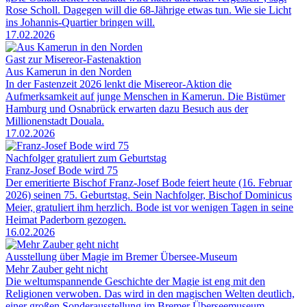
Rose Scholl. Dagegen will die 68-Jährige etwas tun. Wie sie Licht
ins Johannis-Quartier bringen will.
17.02.2026
Gast zur Misereor-Fastenaktion
Aus Kamerun in den Norden
In der Fastenzeit 2026 lenkt die Misereor-Aktion die
Aufmerksamkeit auf junge Menschen in Kamerun. Die Bistümer
Hamburg und Osnabrück erwarten dazu Besuch aus der
Millionenstadt Douala.
17.02.2026
Nachfolger gratuliert zum Geburtstag
Franz-Josef Bode wird 75
Der emeritierte Bischof Franz-Josef Bode feiert heute (16. Februar
2026) seinen 75. Geburtstag. Sein Nachfolger, Bischof Dominicus
Meier, gratuliert ihm herzlich. Bode ist vor wenigen Tagen in seine
Heimat Paderborn gezogen.
16.02.2026
Ausstellung über Magie im Bremer Übersee-Museum
Mehr Zauber geht nicht
Die weltumspannende Geschichte der Magie ist eng mit den
Religionen verwoben. Das wird in den magischen Welten deutlich,
einer großen Sonderausstellung im Bremer Überseemuseum.