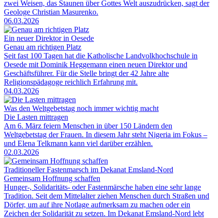
zwei Weisen, das Staunen über Gottes Welt auszudrücken, sagt der
Geologe Christian Masurenko.
06.03.2026
Ein neuer Direktor in Oesede
Genau am richtigen Platz
Seit fast 100 Tagen hat die Katholische Landvolkhochschule in
Oesede mit Dominik Heggemann einen neuen Direktor und
Geschäftsführer. Für die Stelle bringt der 42 Jahre alte
Religionspädagoge reichlich Erfahrung mit.
04.03.2026
Was den Weltgebetstag noch immer wichtig macht
Die Lasten mittragen
Am 6. März feiern Menschen in über 150 Ländern den
Weltgebetstag der Frauen. In diesem Jahr steht Nigeria im Fokus –
und Elena Telkmann kann viel darüber erzählen.
02.03.2026
Traditioneller Fastenmarsch im Dekanat Emsland-Nord
Gemeinsam Hoffnung schaffen
Hunger-, Solidaritäts- oder Fastenmärsche haben eine sehr lange
Tradition. Seit dem Mittelalter ziehen Menschen durch Straßen und
Dörfer, um auf ihre Notlage aufmerksam zu machen oder ein
Zeichen der Solidarität zu setzen. Im Dekanat Emsland-Nord lebt