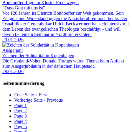
Bonhoeffer-Tage im Kloster Frenswegen
"Dass Gott mit uns ist"
Vor 120 Jahren ist Dietrich Bonhoeffer zur Welt gekommen. Sein
Zeugnis und Widerstand gegen die Nazis berühren noch heute. Der
Osnabrücker Generalvikar Ulrich Beckwermert hat sich intensiv mit
dem Leben des evangelischen Theologen beschäftigt – und will
davon bei einem Seminar in Nordhorn erzählen.
29.01.2026
Ansgarjahr
Zeichen der Solidarität in Kopenhagen
Die Grönland-Volten Donald Trumps waren Thema beim Auftakt
zum Ansgarjubiläum in der dänischen Hauptstadt.
28.01.2026
Seitennummerierung
Erste Seite
« First
Vorherige Seite
‹ Previous
Page
1
Page
2
Page
3
Page
4
Page
5
Page
6