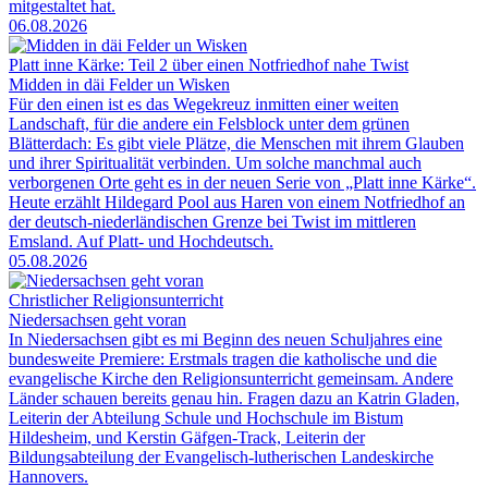
mitgestaltet hat.
06.08.2026
Platt inne Kärke: Teil 2 über einen Notfriedhof nahe Twist
Midden in däi Felder un Wisken
Für den einen ist es das Wegekreuz inmitten einer weiten
Landschaft, für die andere ein Felsblock unter dem grünen
Blätterdach: Es gibt viele Plätze, die Menschen mit ihrem Glauben
und ihrer Spiritualität verbinden. Um solche manchmal auch
verborgenen Orte geht es in der neuen Serie von „Platt inne Kärke“.
Heute erzählt Hildegard Pool aus Haren von einem Notfriedhof an
der deutsch-niederländischen Grenze bei Twist im mittleren
Emsland. Auf Platt- und Hochdeutsch.
05.08.2026
Christlicher Religionsunterricht
Niedersachsen geht voran
In Niedersachsen gibt es mi Beginn des neuen Schuljahres eine
bundesweite Premiere: Erstmals tragen die katholische und die
evangelische Kirche den Religionsunterricht gemeinsam. Andere
Länder schauen bereits genau hin. Fragen dazu an Katrin Gladen,
Leiterin der Abteilung Schule und Hochschule im Bistum
Hildesheim, und Kerstin Gäfgen-Track, Leiterin der
Bildungsabteilung der Evangelisch-lutherischen Landeskirche
Hannovers.