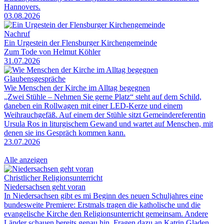
Hannovers.
03.08.2026
Nachruf
Ein Urgestein der Flensburger Kirchengemeinde
Zum Tode von Helmut Köhler
31.07.2026
Glaubensgespräche
Wie Menschen der Kirche im Alltag begegnen
„Zwei Stühle – Nehmen Sie gerne Platz“ steht auf dem Schild,
daneben ein Rollwagen mit einer LED-Kerze und einem
Weihrauchgefäß. Auf einem der Stühle sitzt Gemeindereferentin
Ursula Ros in liturgischem Gewand und wartet auf Menschen, mit
denen sie ins Gespräch kommen kann.
23.07.2026
Alle anzeigen
Christlicher Religionsunterricht
Niedersachsen geht voran
In Niedersachsen gibt es mi Beginn des neuen Schuljahres eine
bundesweite Premiere: Erstmals tragen die katholische und die
evangelische Kirche den Religionsunterricht gemeinsam. Andere
Länder schauen bereits genau hin. Fragen dazu an Katrin Gladen,