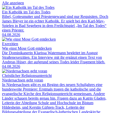
Alle anzeigen
Ein Katholik im Tal des Todes
Bibel, Gottesmutter und Priestergewand sind nur Requisiten. Doch
James Bleyer ist ein echter Katholik. Er spielt bei den Karl-May-
Spielen in Bad Segeberg in dem Freilichtspiel „Im Tal des Todes“
einen Priester.
04.08.2026
Exerzitien
Wie einst Mose Gott entdecken
Die Dominikanerin Klarissa Watermann begleitet im August
Straßenexerzitien. Ein Interview mit ihr ergänzt einen Text von
Andreas Hüser, der aufgrund seines Todes leider Fragment blieb.
04.08.2026
Christlicher Religionsunterricht
Niedersachsen geht voran
In Niedersachsen gibt es mi Beginn des neuen Schuljahres eine
bundesweite Premiere: Erstmals tragen die katholische und die
evangelische Kirche den Religionsunterricht gemeinsam. Andere
Länder schauen bereits genau hin. Fragen dazu an Katrin Gladen,
Leiterin der Abteilung Schule und Hochschule im Bistum
Hildesheim, und Kerstin Gäfgen-Track, Leiterin der
Bildungsabteilung der Evangelisch-lutherischen Landeskirche