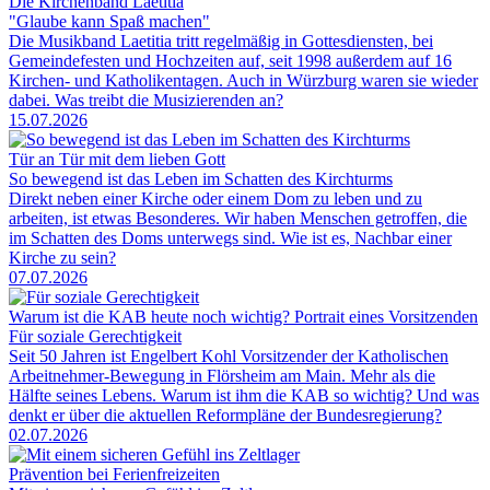
Die Kirchenband Laetitia
"Glaube kann Spaß machen"
Die Musikband Laetitia tritt regelmäßig in Gottesdiensten, bei
Gemeindefesten und Hochzeiten auf, seit 1998 außerdem auf 16
Kirchen- und Katholikentagen. Auch in Würzburg waren sie wieder
dabei. Was treibt die Musizierenden an?
15.07.2026
Tür an Tür mit dem lieben Gott
So bewegend ist das Leben im Schatten des Kirchturms
Direkt neben einer Kirche oder einem Dom zu leben und zu
arbeiten, ist etwas Besonderes. Wir haben Menschen getroffen, die
im Schatten des Doms unterwegs sind. Wie ist es, Nachbar einer
Kirche zu sein?
07.07.2026
Warum ist die KAB heute noch wichtig? Portrait eines Vorsitzenden
Für soziale Gerechtigkeit
Seit 50 Jahren ist Engelbert Kohl Vorsitzender der Katholischen
Arbeitnehmer-Bewegung in Flörsheim am Main. Mehr als die
Hälfte seines Lebens. Warum ist ihm die KAB so wichtig? Und was
denkt er über die aktuellen Reformpläne der Bundesregierung?
02.07.2026
Prävention bei Ferienfreizeiten