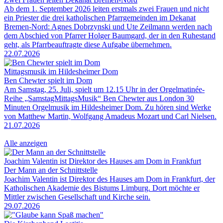
Ab dem 1. September 2026 leiten erstmals zwei Frauen und nicht
ein Priester die drei katholischen Pfarrgemeinden im Dekanat
Bremen-Nord: Agnes Dobrzynski und Ute Zeilmann werden nach
dem Abschied von Pfarrer Holger Baumgard, der in den Ruhestand
geht, als Pfarrbeauftragte diese Aufgabe übernehmen.
22.07.2026
Mittagsmusik im Hildesheimer Dom
Ben Chewter spielt im Dom
Am Samstag, 25. Juli, spielt um 12.15 Uhr in der Orgelmatinée-
Reihe „SamstagMittagsMusik“ Ben Chewter aus London 30
Minuten Orgelmusik im Hildesheimer Dom. Zu hören sind Werke
von Matthew Martin, Wolfgang Amadeus Mozart und Carl Nielsen.
21.07.2026
Alle anzeigen
Joachim Valentin ist Direktor des Hauses am Dom in Frankfurt
Der Mann an der Schnittstelle
Joachim Valentin ist Direktor des Hauses am Dom in Frankfurt, der
Katholischen Akademie des Bistums Limburg. Dort möchte er
Mittler zwischen Gesellschaft und Kirche sein.
29.07.2026