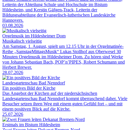
Leiterin der Abteilung Schule und Hochschule im Bistum
Hildesheim, und Kerstin Gäfgen-Track, Leiterin der
Bildungsabteilung der Evangelisch-lutherischen Landeskirche
Hannovers.
03.08.2026
Orgelmusik im Hildesheimer Dom
Musikalisch vielseitig
Am Samstag, 1. August, spielt um 12.15 Uhr in der Orgelmatinée-
Reihe „SamstagMittagsMusik“ Lukas Stollhof aus Oberwesel 30
Minuten Orgelmusik im Hildesheimer Dom. Zu hören sind Werke
von Johann Sebastian Bach, POP’n’PIPES, Robert Schumann und
Herbert Brewer.
28.07.2026
Landesgartenschau Bad Nenndorf
Ein positives Bild der Kirche
Das Angebot der Kirchen auf der niedersächsischen
Landesgartenschau Bad Nenndorf kommt überraschend daher. Viele
Besucher setzen ihren Weg mit einem guten Gefühl fort – und mit
einem positiven Blick auf die Kirche.
25.07.2026
Erstmals im Bistum Hildesheim
Zwei Frauen leiten Dekanat Bremen-Nord