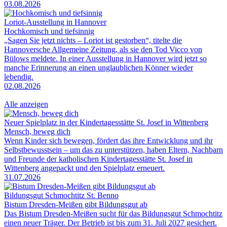
03.08.2026
Loriot-Ausstellung in Hannover
Hochkomisch und tiefsinnig
„Sagen Sie jetzt nichts – Loriot ist gestorben“, titelte die
Hannoversche Allgemeine Zeitung, als sie den Tod Vicco von
Bülows meldete. In einer Ausstellung in Hannover wird jetzt so
manche Erinnerung an einen unglaublichen Könner wieder
lebendig.
02.08.2026
Alle anzeigen
Neuer Spielplatz in der Kindertagesstätte St. Josef in Wittenberg
Mensch, beweg dich
Wenn Kinder sich bewegen, fördert das ihre Entwicklung und ihr
Selbstbewusstsein – um das zu unterstützen, haben Eltern, Nachbarn
und Freunde der katholischen Kindertagesstätte St. Josef in
Wittenberg angepackt und den Spielplatz erneuert.
31.07.2026
Bildungsgut Schmochtitz St. Benno
Bistum Dresden-Meißen gibt Bildungsgut ab
Das Bistum Dresden-Meißen sucht für das Bildungsgut Schmochtitz
einen neuer Träger. Der Betrieb ist bis zum 31. Juli 2027 gesichert.