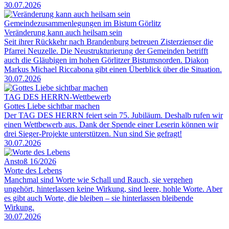
30.07.2026
Gemeindezusammenlegungen im Bistum Görlitz
Veränderung kann auch heilsam sein
Seit ihrer Rückkehr nach Brandenburg betreuen Zisterzienser die
Pfarrei Neuzelle. Die Neustrukturierung der Gemeinden betrifft
auch die Gläubigen im hohen Görlitzer Bistumsnorden. Diakon
Markus Michael Riccabona gibt einen Überblick über die Situation.
30.07.2026
TAG DES HERRN-Wettbewerb
Gottes Liebe sichtbar machen
Der TAG DES HERRN feiert sein 75. Jubiläum. Deshalb rufen wir
einen Wettbewerb aus. Dank der Spende einer Leserin können wir
drei Sieger-Projekte unterstützen. Nun sind Sie gefragt!
30.07.2026
Anstoß 16/2026
Worte des Lebens
Manchmal sind Worte wie Schall und Rauch, sie vergehen
ungehört, hinterlassen keine Wirkung, sind leere, hohle Worte. Aber
es gibt auch Worte, die bleiben – sie hinterlassen bleibende
Wirkung.
30.07.2026