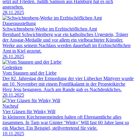
setzt auf Frieden. Judith Samson aus Hamburg hat es sich
angesehen.
28.11.2025
Dauerausstellung
Schwichtenberg-Werke im Erzbischöflichen Amt
Bernhard Schwichtenberg war ein katholisches Urgestein, Träger
der Ansgar-Medaille und vor allem ein vielbeachteter Künstler.
Werke aus seinem Nachlass werden dauerhaft im Erzbischöflichen
Amt in Kiel gezeigt.
26.11.2025
Gedenken
Vom Staunen und der Liebe
Der 82. Jahrestag der Ermordung der vier Lübecker Märtyrer wurde
am 10. November mit einem Pontifikalamt in der Propsteikirche
Herz Jesu begangen. Auch am Rande gab es Nachdenkliches.
20.11.2025
Nachruf
Vier Glasen für Winky Will
In kleineren Kirchengemeinden halten oft Ehrenamtliche alles
zusammen. In Tarp war Günter ‘Winky’ Will fast 60 Jahre lang so
ein Macher. Ein Beispiel, stellvertretend für viele.
10.11.2025