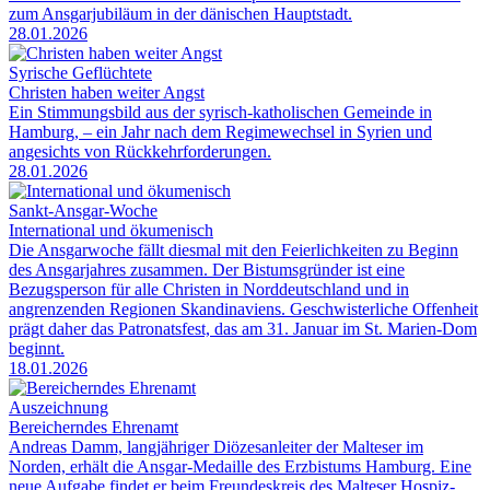
zum Ansgarjubiläum in der dänischen Hauptstadt.
28.01.2026
Syrische Geflüchtete
Christen haben weiter Angst
Ein Stimmungsbild aus der syrisch-katholischen Gemeinde in
Hamburg, – ein Jahr nach dem Regimewechsel in Syrien und
angesichts von Rückkehrforderungen.
28.01.2026
Sankt-Ansgar-Woche
International und ökumenisch
Die Ansgarwoche fällt diesmal mit den Feierlichkeiten zu Beginn
des Ansgarjahres zusammen. Der Bistumsgründer ist eine
Bezugsperson für alle Christen in Norddeutschland und in
angrenzenden Regionen Skandinaviens. Geschwisterliche Offenheit
prägt daher das Patronatsfest, das am 31. Januar im St. Marien-Dom
beginnt.
18.01.2026
Auszeichnung
Bereicherndes Ehrenamt
Andreas Damm, langjähriger Diözesanleiter der Malteser im
Norden, erhält die Ansgar-Medaille des Erzbistums Hamburg. Eine
neue Aufgabe findet er beim Freundeskreis des Malteser Hospiz-