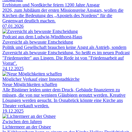
Erzbistum und Nordkirche feiern 1200 Jahre Ansgar
2026, zum Jubiläum der ersten Missionsreise Ansgars, wollen die
Kirchen die Bedeutung des „Apostels des Nordens“ für die
Gegenwart deutlich machen.
07.01.2026
Podcast aus dem Ludwig-Windthorst-Haus
Zuversicht als bewusste Entscheidung
Politik und Gesellschaft brauchen keine Angst als Antrieb, sondern
Zuversicht als bewusste Entscheidung. So heißt es im neuen Podcast
"Friedensreiter" aus Lingen. Die Rede ist von "Friedensarbeit auf
Vorrat".
24.12.2025
Möglicher Verkauf einer Innenstadtkirche
Neue Möglichkeiten schaffen
Alle Bistümer leiden unter dem Druck, Gebäude finanzieren zu
müssen, die von nur wenigen Gläubigen genutzt werden. Kreative
Lösungen werden gesucht. In Osnabrück könnte eine Kirche ans
Theater verkauft werden.
19.12.2025
Zwischen den Jahren
Lichtermeer an der Ostsee