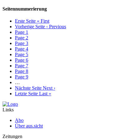
Seitennummerierung
Erste Seite
« First
Vorherige Seite
‹ Previous
Page
1
Page
2
Page
3
Page
4
Page
5
Page
6
Page
7
Page
8
Page
9
…
Nächste Seite
Next ›
Letzte Seite
Last »
Links
Abo
Über aus.sicht
Zeitungen