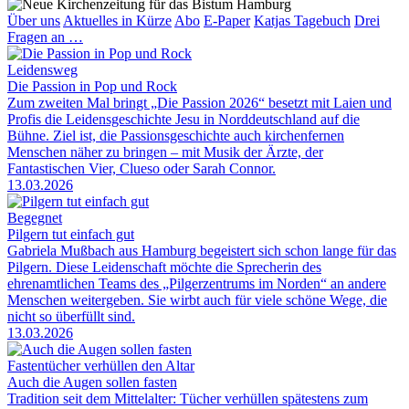
Über uns
Aktuelles in Kürze
Abo
E-Paper
Katjas Tagebuch
Drei
Fragen an …
Leidensweg
Die Passion in Pop und Rock
Zum zweiten Mal bringt „Die Passion 2026“ besetzt mit Laien und
Profis die Leidensgeschichte Jesu in Norddeutschland auf die
Bühne. Ziel ist, die Passionsgeschichte auch kirchenfernen
Menschen näher zu bringen – mit Musik der Ärzte, der
Fantastischen Vier, Clueso oder Sarah Connor.
13.03.2026
Begegnet
Pilgern tut einfach gut
Gabriela Mußbach aus Hamburg begeistert sich schon lange für das
Pilgern. Diese Leidenschaft möchte die Sprecherin des
ehrenamtlichen Teams des „Pilgerzentrums im Norden“ an andere
Menschen weitergeben. Sie wirbt auch für viele schöne Wege, die
nicht so überfüllt sind.
13.03.2026
Fastentücher verhüllen den Altar
Auch die Augen sollen fasten
Tradition seit dem Mittelalter: Tücher verhüllen spätestens zum