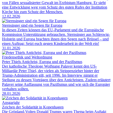
von Fällen sexualisierter Gewalt im Erzbistum Hamburg. Er sieht
eine Entwicklung weg vom Schutz des guten Rufes der Institution
Kirche hin zum Schutz der Menschen.
12.02.2026
Sternsinger sind ein Segen für Europa
In diesen Zeiten können das EU-Parlament und die Europäische
Kommission Unterstützung gebrauchen. Sternsinger aus Schleswig-
Holstein und Europa brachten ihnen den Segen nach Brüssel – und
einen Auftrag: Setzt euch gegen Kinderarbeit in der Welt ein!
31.01.2026
Friedensethik und Weltordnung
Peter Thiels Antichrist, Europa und der Pazifismus
Der katholische Theologe Wolfgang Palaver kennt den US-
Milliardär Peter Thiel, der vielen als Strippenzieher hinter der
Trump-Administration gilt, seit 1996. Im Interview nimmt er
Stellung zu dessen Vorträgen über den Antichristen. Zudem erläutert
Palaver seine Auffassung von Pazifismus und wie sich die Europäer
verhalten sollten.
28.01.2026
Ansgarjahr
Zeichen der Solidarität in Kopenhagen
Die Grönland-Volten Donald Trumps waren Thema beim Auftakt