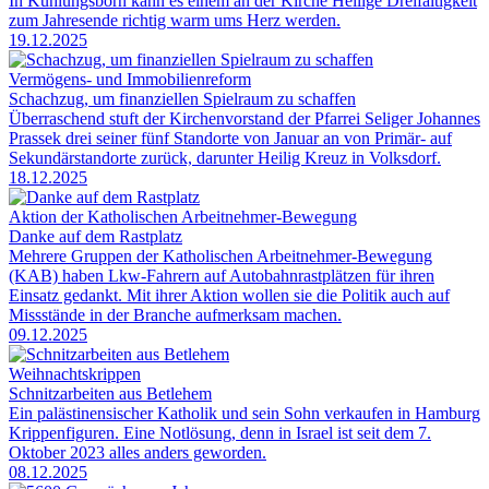
In Kühlungsborn kann es einem an der Kirche Heilige Dreifaltigkeit
zum Jahresende richtig warm ums Herz werden.
19.12.2025
Vermögens- und Immobilienreform
Schachzug, um finanziellen Spielraum zu schaffen
Überraschend stuft der Kirchenvorstand der Pfarrei Seliger Johannes
Prassek drei seiner fünf Standorte von Januar an von Primär- auf
Sekundärstandorte zurück, darunter Heilig Kreuz in Volksdorf.
18.12.2025
Aktion der Katholischen Arbeitnehmer-Bewegung
Danke auf dem Rastplatz
Mehrere Gruppen der Katholischen Arbeitnehmer-Bewegung
(KAB) haben Lkw-Fahrern auf Autobahnrastplätzen für ihren
Einsatz gedankt. Mit ihrer Aktion wollen sie die Politik auch auf
Missstände in der Branche aufmerksam machen.
09.12.2025
Weihnachtskrippen
Schnitzarbeiten aus Betlehem
Ein palästinensischer Katholik und sein Sohn verkaufen in Hamburg
Krippenfiguren. Eine Notlösung, denn in Israel ist seit dem 7.
Oktober 2023 alles anders geworden.
08.12.2025