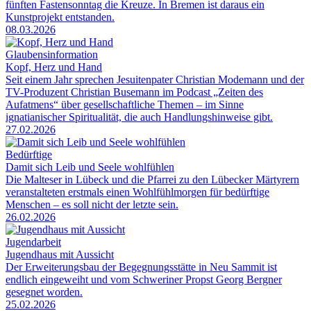
fünften Fastensonntag die Kreuze. In Bremen ist daraus ein
Kunstprojekt entstanden.
08.03.2026
Glaubensinformation
Kopf, Herz und Hand
Seit einem Jahr sprechen Jesuitenpater Christian Modemann und der
TV-Produzent Christian Busemann im Podcast „Zeiten des
Aufatmens“ über gesellschaftliche Themen – im Sinne
ignatianischer Spiritualität, die auch Handlungshinweise gibt.
27.02.2026
Bedürftige
Damit sich Leib und Seele wohlfühlen
Die Malteser in Lübeck und die Pfarrei zu den Lübecker Märtyrern
veranstalteten erstmals einen Wohlfühlmorgen für bedürftige
Menschen – es soll nicht der letzte sein.
26.02.2026
Jugendarbeit
Jugendhaus mit Aussicht
Der Erweiterungsbau der Begegnungsstätte in Neu Sammit ist
endlich eingeweiht und vom Schweriner Propst Georg Bergner
gesegnet worden.
25.02.2026